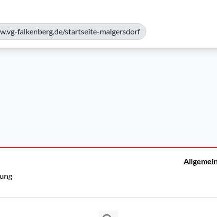
w.vg-falkenberg.de/startseite-malgersdorf
Allgemei
rung
Copyright © 2026 Cosmema GmbH