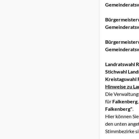
Gemeinderatsw
Bürgermeister
Gemeinderatsw
Bürgermeister
Gemeinderatsw
Landratswahl R
Stichwahl Land
Kreistagswahl 
Hinweise zu La
Die Verwaltungs
für
Falkenberg
Falkenberg"
.
Hier können Sie
den unten angef
Stimmbezirke s