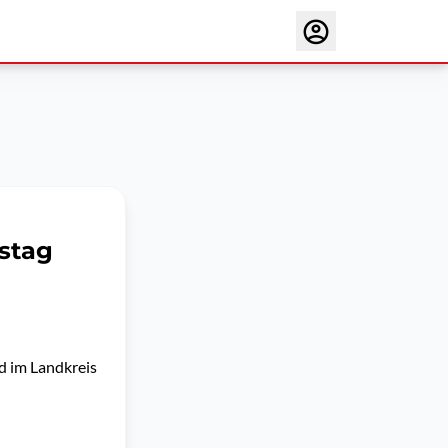
istag
d im Landkreis