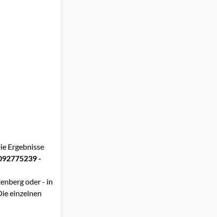
ie Ergebnisse
092775239 -
enberg oder - in
Die einzelnen