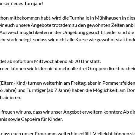
 unser neues Turnjahr!
schon mitbekommen habt, wird die Turnhalle in Mühlhausen in die
wir euch unsere Angebote trotzdem zu den gewohnten Zeiten anb
Ausweichmöglichkeiten in der Umgebung gesucht. Leider sind di
ehr stark belegt, sodass wir nicht alle Kurse wie gewohnt stattfind
det ab sofort am Mittwochabend ab 20 Uhr statt.
rnen können wir leider nicht mehr alle drei Gruppen direkt nache
e (Eltern-Kind) turnen weiterhin am Freitag, aber in Pommersfelden
-6 Jahre) und Turntiger (ab 7 Jahre) haben die Möglichkeit, am Do
rainieren.
freuen wir uns, dass wir unser Angebot erweitern konnten: Ab di
nnis sowie Capoeira für Kinder.
, dass euch unser Programm weiterhin gefällt. Vielleicht können si