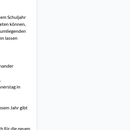
sem Schuljahr
ieten können,
e umliegenden
en lassen
inander
.
nnerstag in
esem Jahr gibt
ch für die neuen