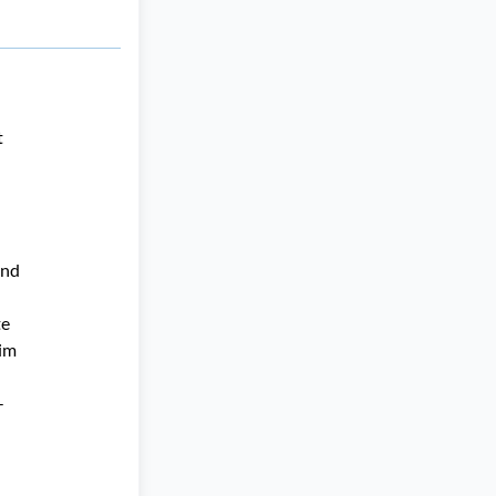
 
nd 
e 
im 
-