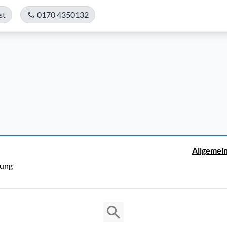
st
0170 4350132
Allgemei
rung
Copyright © 2026 Cosmema GmbH