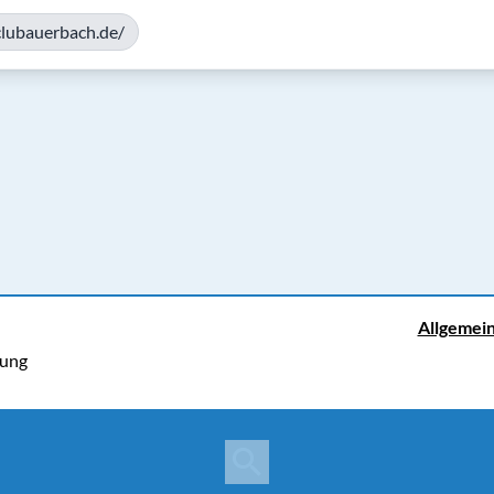
iclubauerbach.de/
Allgemei
rung
Copyright © 2026 Cosmema GmbH