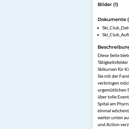
Bilder (1)
Dokumente (
Ski_Club_Dat
Ski_Club_Auf
Beschreibun
Diese Seite bie
Tätigkeitsfelder
Skikursen für K
Sie mit der Fami
verbringen möch
urgemütlichen S
über tolle Event
Spital am Phyrn
einmal wöchentl
weiter unten au
und Action verzi