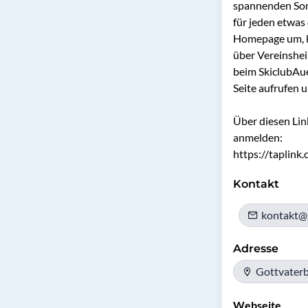
spannenden Somm
für jeden etwas 
Homepage um, kli
über Vereinshei
beim SkiclubAue
Seite aufrufen u
Über diesen Lin
anmelden:

https://taplink
Kontakt
kontakt@
Adresse
Gottvater
Webseite