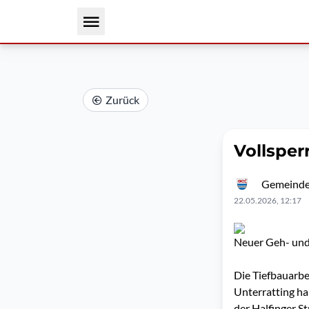
Zurück
Vollsper
Gemeinde
22.05.2026, 12:17
Neuer Geh- und
Die Tiefbauarb
Unterratting ha
der Halfinger S