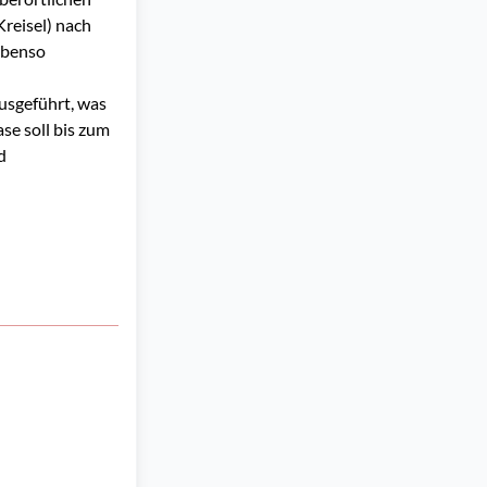
Kreisel) nach
ebenso
usgeführt, was
se soll bis zum
d