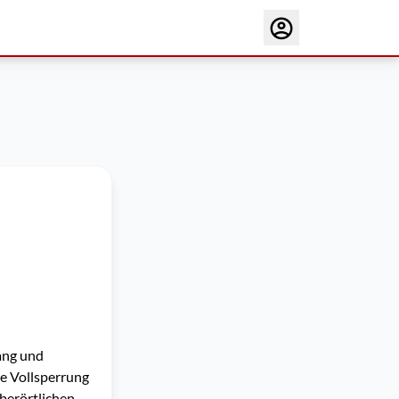
ang und
ne Vollsperrung
berörtlichen