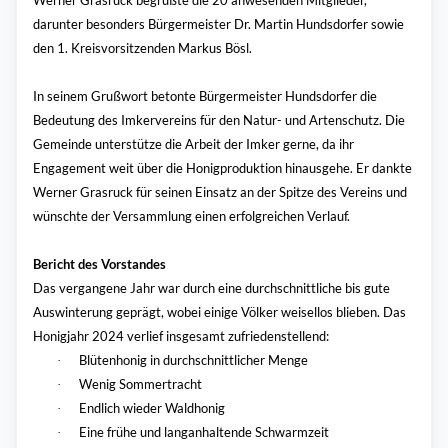
Werner Grasruck begrüßte die 20 anwesenden Mitglieder,
darunter besonders Bürgermeister Dr. Martin Hundsdorfer sowie
den 1. Kreisvorsitzenden Markus Bösl.
In seinem Grußwort betonte Bürgermeister Hundsdorfer die
Bedeutung des Imkervereins für den Natur- und Artenschutz. Die
Gemeinde unterstütze die Arbeit der Imker gerne, da ihr
Engagement weit über die Honigproduktion hinausgehe. Er dankte
Werner Grasruck für seinen Einsatz an der Spitze des Vereins und
wünschte der Versammlung einen erfolgreichen Verlauf.
Bericht des Vorstandes
Das vergangene Jahr war durch eine durchschnittliche bis gute
Auswinterung geprägt, wobei einige Völker weisellos blieben. Das
Honigjahr 2024 verlief insgesamt zufriedenstellend:
Blütenhonig in durchschnittlicher Menge
·
Wenig Sommertracht
·
Endlich wieder Waldhonig
·
Eine frühe und langanhaltende Schwarmzeit
·