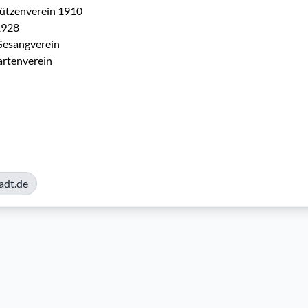
ützenverein 1910

928

esangverein

artenverein
adt.de