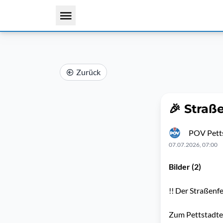
Zurück
🎉 Straß
POV Petts
07.07.2026, 07:00
Bilder (2)
!! Der Straßenf
Zum Pettstadter