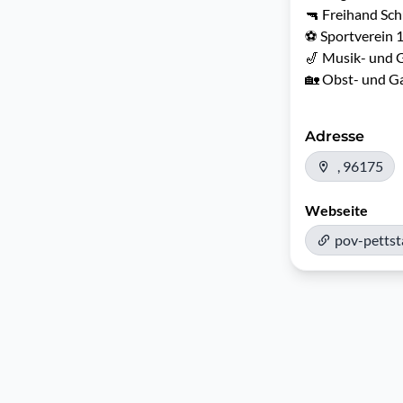
🔫 Freihand Sch
⚽ Sportverein 1
🎷 Musik- und G
🏡 Obst- und G
Adresse
, 96175
Webseite
pov-pettst