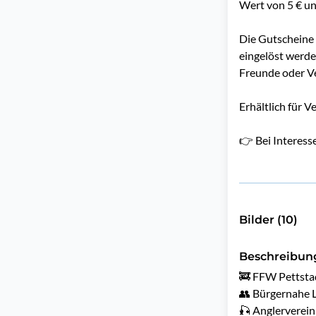
Wert von 5 € un
Die Gutscheine
eingelöst werde
Freunde oder Ve
Erhältlich für 
👉 Bei Interess
Bilder (10)
Beschreibun
🚒 FFW Pettsta
👥 Bürgernahe Li
🎣 Anglerverein