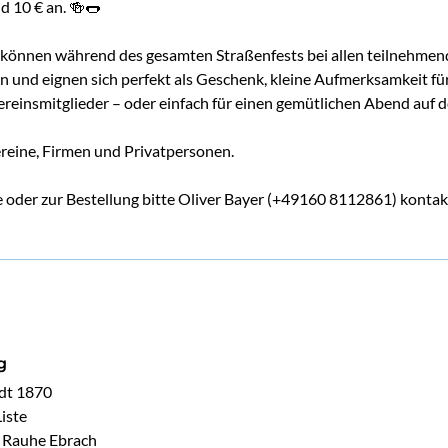
d 10 € an. 🍻🌭
 können während des gesamten Straßenfests bei allen teilnehme
n und eignen sich perfekt als Geschenk, kleine Aufmerksamkeit fü
reinsmitglieder – oder einfach für einen gemütlichen Abend auf d
Vereine, Firmen und Privatpersonen.
e oder zur Bestellung bitte Oliver Bayer (+49160 8112861) kontak
g
dt 1870

ste

 Rauhe Ebrach
