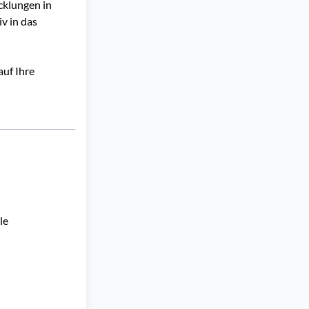
cklungen in
v in das
auf Ihre
e 