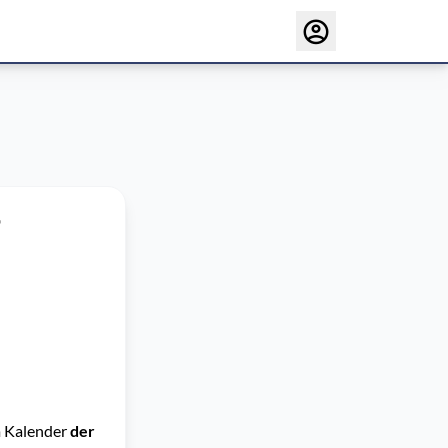
4
m Kalender
der