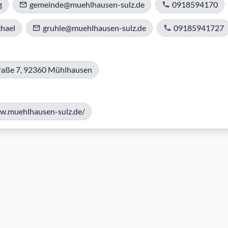
g
gemeinde@muehlhausen-sulz.de
0918594170
hael
gruhle@muehlhausen-sulz.de
09185941727
raße 7, 92360 Mühlhausen
w.muehlhausen-sulz.de/