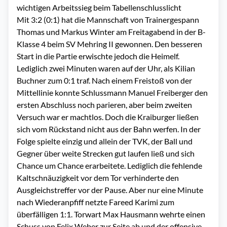
wichtigen Arbeitssieg beim Tabellenschlusslicht
Mit 3:2 (0:1) hat die Mannschaft von Trainergespann
Thomas und Markus Winter am Freitagabend in der B-
Klasse 4 beim SV Mehring II gewonnen. Den besseren
Start in die Partie erwischte jedoch die Heimelf.
Lediglich zwei Minuten waren auf der Uhr, als Kilian
Buchner zum 0:1 traf. Nach einem Freistoß von der
Mittellinie konnte Schlussmann Manuel Freiberger den
ersten Abschluss noch parieren, aber beim zweiten
Versuch war er machtlos. Doch die Kraiburger ließen
sich vom Rückstand nicht aus der Bahn werfen. In der
Folge spielte einzig und allein der TVK, der Ball und
Gegner über weite Strecken gut laufen ließ und sich
Chance um Chance erarbeitete. Lediglich die fehlende
Kaltschnäuzigkeit vor dem Tor verhinderte den
Ausgleichstreffer vor der Pause. Aber nur eine Minute
nach Wiederanpfiff netzte Fareed Karimi zum
überfälligen 1:1. Torwart Max Hausmann wehrte einen
Schuss von Felix Weber zur Seite ab und der offensive