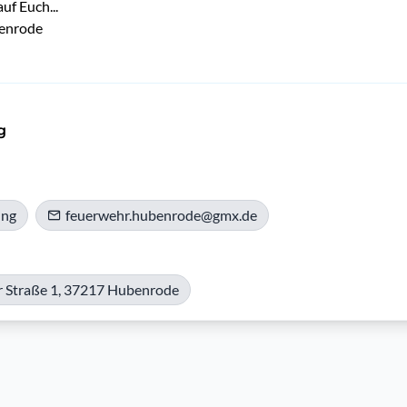
uf Euch...
enrode
g
ung
feuerwehr.hubenrode@gmx.de
 Straße 1, 37217 Hubenrode