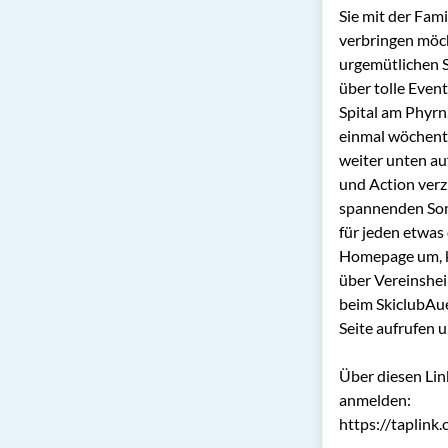
Sie mit der Fami
verbringen möch
urgemütlichen S
über tolle Event
Spital am Phyrn
einmal wöchentl
weiter unten au
und Action verzi
spannenden Somm
für jeden etwas 
Homepage um, kli
über Vereinshei
beim SkiclubAue
Seite aufrufen u
Über diesen Lin
anmelden:

https://taplink