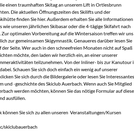
lie einen traumhaften Skitag an unserem Lift in Ortlesbrunn 
ten. Die aktuellen Öffnungszeiten des Skilifts und der 
kihütte finden Sie hier. Außerdem erhalten Sie alle Informationen 
s wie unseren jährlichen Skibasar oder die 4-tägige Skifahrt nach 
. Zur optimalen Vorbereitung auf die Wintersaison treffen wir uns 
ich zur gemeinsamen Skigymnastik. Genaueres darüber lesen Sie 
f der Seite. Wer auch in den schneefreien Monaten nicht auf Spaß 
chten möchte, den laden wir herzlich ein, an einer unserer 
eraktivitäten teilzunehmen. Von der Inliner- bis zur Kanutour is
dabei. Schauen Sie sich doch einfach ein wenig auf unserer 
cken Sie sich durch die Bildergalerie oder lesen Sie Interessantes
m und -geschichte des Skiclub Auerbach. Wenn auch Sie Mitglied 
rbach werden möchten, können Sie das nötige Formular auf dieser
nd ausfüllen.

k können Sie sich zu allen unseren  Veranstaltungen/Kursen 
.cc/skiclubauerbach