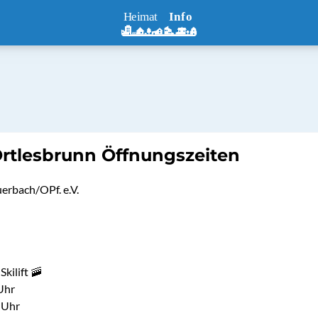
 Ortlesbrunn Öffnungszeiten
uerbach/OPf. e.V.
Skilift 🚠
Uhr
 Uhr