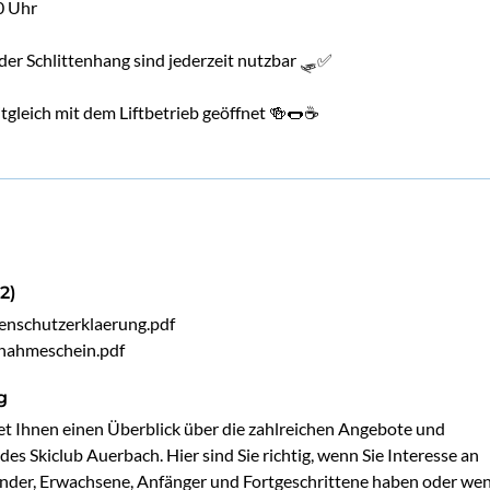
0 Uhr
der Schlittenhang sind jederzeit nutzbar 🛷✅
itgleich mit dem Liftbetrieb geöffnet 🍻🌭☕️
2)
enschutzerklaerung.pdf
nahmeschein.pdf
g
tet Ihnen einen Überblick über die zahlreichen Angebote und 
 des Skiclub Auerbach. Hier sind Sie richtig, wenn Sie Interesse an 
inder, Erwachsene, Anfänger und Fortgeschrittene haben oder wen