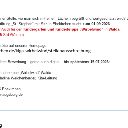
ner Stelle, wo man sich mit einem Lächeln begrüßt und wertgeschätzt wird? Das
tiftung „St. Stephan“ mit Sitz in Ehekirchen sucht
zum 01.09.2026
:
(m/w/d)
für den
Kindergarten und Kinderkrippe „Wirbelwind“
in
Walda
 15 Std./Woche)
en Sie auf unserer Homepage:
hen.de/kiga-wirbelwind/stellenausschreibung
 Ihre Bewerbung – gerne auch digital –
bis spätestens 15.07.2026:
inderkrippe „Wirbelwind“ Walda
Nadine Weichenberger, Kita-Leitung
6 Ehekirchen
m-augsburg.de
g