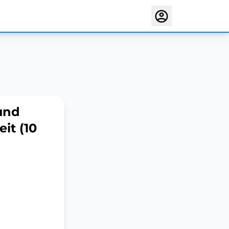
und
it (10