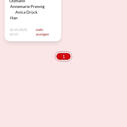
Olzmann
Annemarie Prennig
Anica Drück
Han
10.10.2025,
mehr
10:19
anzeigen
1