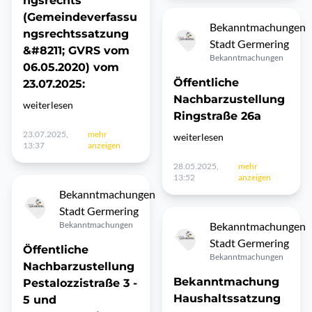
ngsrechts
(Gemeindeverfassu
Bekanntmachungen
ngsrechtssatzung
Stadt Germering
&#8211; GVRS vom
Bekanntmachungen
06.05.2020) vom
Öffentliche
23.07.2025:
Nachbarzustellung
weiterlesen
Ringstraße 26a
23.07.2025,
mehr
weiterlesen
13:37
anzeigen
28.05.2025,
mehr
13:52
anzeigen
Bekanntmachungen
Stadt Germering
Bekanntmachungen
Bekanntmachungen
Stadt Germering
Öffentliche
Bekanntmachungen
Nachbarzustellung
Bekanntmachung
Pestalozzistraße 3 -
Haushaltssatzung
5 und