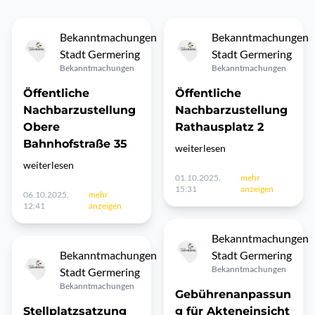
Bekanntmachungen
Bekanntmachungen
Stadt Germering
Stadt Germering
Bekanntmachungen
Bekanntmachungen
Öffentliche
Öffentliche
Nachbarzustellung
Nachbarzustellung
Obere
Rathausplatz 2
Bahnhofstraße 35
weiterlesen
weiterlesen
01.10.2025,
mehr
15:31
anzeigen
06.10.2025,
mehr
12:41
anzeigen
Bekanntmachungen
Bekanntmachungen
Stadt Germering
Bekanntmachungen
Stadt Germering
Bekanntmachungen
Gebührenanpassun
Stellplatzsatzung
g für Akteneinsicht