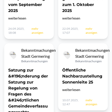
vom September
zum 1. Oktober
2025
2025
weiterlesen
weiterlesen
24.09.2025,
mehr
22.09.2025,
mehr
18:08
anzeigen
17:07
anzeigen
Bekanntmachungen
Bekanntmachungen
Stadt Germering
Stadt Germering
Bekanntmachungen
Bekanntmachungen
Satzung zur
Öffentliche
&#196;nderung der
Nachbarzustellung
Satzung zur
Sonnenleite 25
Regelung von
weiterlesen
Fragen des
&#246;rtlichen
10.07.2025,
mehr
12:47
anzeigen
Gemeindeverfassu