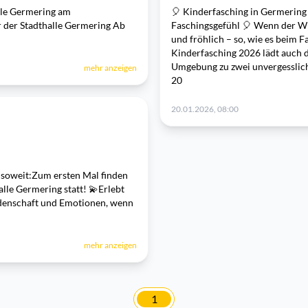
lle Germering am
🎈 Kinderfasching in Germering 
r der Stadthalle Germering Ab
Faschingsgefühl 🎈 Wenn der Win
und fröhlich – so, wie es beim 
Kinderfasching 2026 lädt auch 
Umgebung zu zwei unvergesslich
mehr anzeigen
20
20.01.2026, 08:00
 soweit:Zum ersten Mal finden
le Germering statt! 💫Erlebt
idenschaft und Emotionen, wenn
mehr anzeigen
1