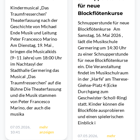
für neue
Kindermusical „Das
Blockflötenkurse
Traumfresserchen“
Theaterfassung nach der
Schnupperstunde für neue
Geschichte von Michael
Blockflötenkurse Am
Ende Musik und Leitung
Samstag, 16. Mai 2026 ,
Peter Francesco Marino
lädt die Musikschule
Am Dienstag, 19. Mai ,
Germering um 14:30 Uhr
bringen die Musicalkids
zu einer Schnupperstunde
(9–11 Jahre) um 18:00 Uhr
für neue Blockflötenkurse
im Nachtasyl der
ein. Die Veranstaltung
Stadthalle Germering das
findet im Musikschulraum
Musical „Das
in der „Harfe“ am Therese-
Traumfresserchen“ auf die
Giehse-Platz 4 (Ecke
Bühne Die Theaterfassung
Durchgang zum
und die Musik stammen
Geschwister-Scholl-Ring)
von Peter Francesco
statt. Kinder können die
Marino, der auch die
Blockflöte ausprobieren
musika
und einen spielerischen
Einblick i
07.05.2026,
mehr
10:41
anzeigen
07.05.2026,
mehr