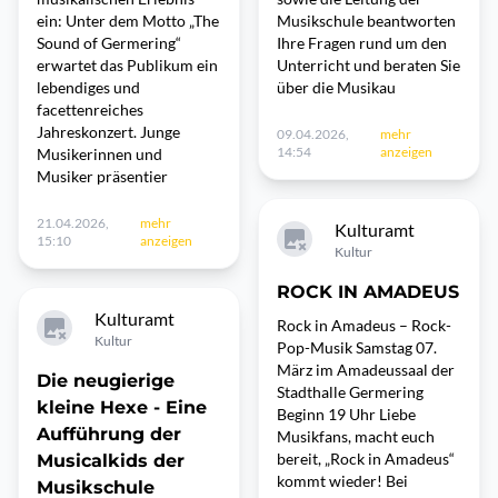
ein: Unter dem Motto „The
Musikschule beantworten
Sound of Germering“
Ihre Fragen rund um den
erwartet das Publikum ein
Unterricht und beraten Sie
lebendiges und
über die Musikau
facettenreiches
Jahreskonzert. Junge
09.04.2026,
mehr
14:54
anzeigen
Musikerinnen und
Musiker präsentier
21.04.2026,
mehr
Kulturamt
15:10
anzeigen
Kultur
ROCK IN AMADEUS
Kulturamt
Rock in Amadeus – Rock-
Kultur
Pop-Musik Samstag 07.
März im Amadeussaal der
Die neugierige
Stadthalle Germering
kleine Hexe - Eine
Beginn 19 Uhr Liebe
Aufführung der
Musikfans, macht euch
bereit, „Rock in Amadeus“
Musicalkids der
kommt wieder! Bei
Musikschule