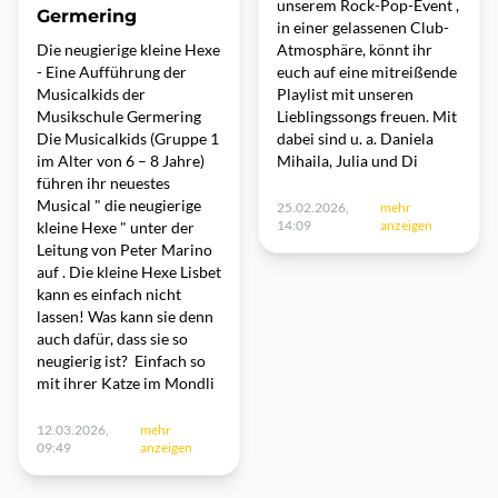
unserem Rock-Pop-Event ,
Germering
in einer gelassenen Club-
Die neugierige kleine Hexe
Atmosphäre, könnt ihr
- Eine Aufführung der
euch auf eine mitreißende
Musicalkids der
Playlist mit unseren
Musikschule Germering
Lieblingssongs freuen. Mit
Die Musicalkids (Gruppe 1
dabei sind u. a. Daniela
im Alter von 6 – 8 Jahre)
Mihaila, Julia und Di
führen ihr neuestes
Musical " die neugierige
25.02.2026,
mehr
14:09
anzeigen
kleine Hexe " unter der
Leitung von Peter Marino
auf . Die kleine Hexe Lisbet
kann es einfach nicht
lassen! Was kann sie denn
auch dafür, dass sie so
neugierig ist? Einfach so
mit ihrer Katze im Mondli
12.03.2026,
mehr
09:49
anzeigen