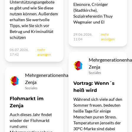
Unterstützungsangebote
Eleonore, Cröniger
es gibt und wie Sie diese
(Stadtkirche),
nutzen können. Außerdem
Sozialreferentin Thuy
erhalten Sie wertvolle
Wegmaier und El
Tipps, wie Sie sich vor
Betrug und Kriminalität
29.06.2026,
mehr
schützen
11:04
anzeigen
06.07.2026,
mehr
17:42
anzeigen
Mehrgenerationenha
Zenja
Soziales
Mehrgenerationenhaus
Zenja
Vortrag: Wenn´s
Soziales
heiß wird
Flohmarkt im
Während sich viele auf den
Sommer freuen, bedeuten
Zenja
heiße Tage für einige
Auch dieses Jahr findet
Menschen puren Stress.
wieder der Flohmarkt
Temperaturen jenseits der
rund ums
30°C-Marke sind dabei