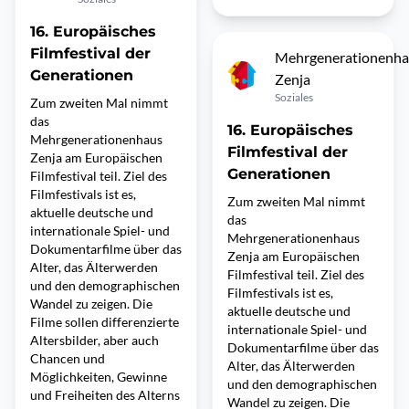
16. Europäisches
Filmfestival der
Mehrgenerationenha
Generationen
Zenja
Soziales
Zum zweiten Mal nimmt
das
16. Europäisches
Mehrgenerationenhaus
Filmfestival der
Zenja am Europäischen
Generationen
Filmfestival teil. Ziel des
Filmfestivals ist es,
Zum zweiten Mal nimmt
aktuelle deutsche und
das
internationale Spiel- und
Mehrgenerationenhaus
Dokumentarfilme über das
Zenja am Europäischen
Alter, das Älterwerden
Filmfestival teil. Ziel des
und den demographischen
Filmfestivals ist es,
Wandel zu zeigen. Die
aktuelle deutsche und
Filme sollen differenzierte
internationale Spiel- und
Altersbilder, aber auch
Dokumentarfilme über das
Chancen und
Alter, das Älterwerden
Möglichkeiten, Gewinne
und den demographischen
und Freiheiten des Alterns
Wandel zu zeigen. Die