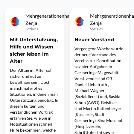
Mehrgenerationenhaus
Mehrgenerationenha
Zenja
Zenja
Soziales
Soziales
Mit Unterstützung,
Neuer Vorstand
Hilfe und Wissen
Vergangene Woche wurde
sicher leben im
der neue Vorstand des
Vereins zur Koordination
Alter
sozialer Aufgaben in
Der Alltag im Alter soll
Germering e.V . gewählt.
sicher und gut zu
Vorsitzende sind OB
bewältigen sein. Doch
Daniel Liebetruth ,
manchmal gibt es
Michael Wagner
Situationen, in denen man
(Sozialdienst) und, Saskia
Unterstützung benötigt. In
Schon (AWO). Beisitzer
diesem kurzen und
sind Martin Rattenberger
verständlichen Vortrag
(Kassierer, Stadt
erfahren Sie, wie Sie in
Germering), Sina Muscholl
Notsituationen schnell
(Hospizverein,
Hilfe bekommen, welche
Schriftfüherin) sowie