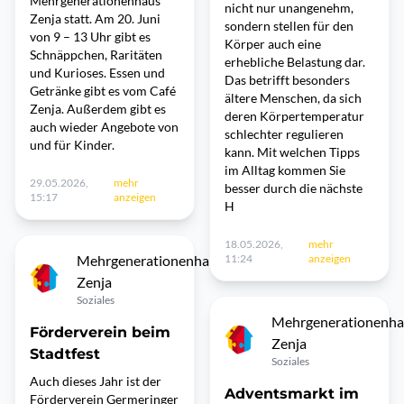
Mehrgenerationenhaus
nicht nur unangenehm,
Zenja statt. Am 20. Juni
sondern stellen für den
von 9 – 13 Uhr gibt es
Körper auch eine
Schnäppchen, Raritäten
erhebliche Belastung dar.
und Kurioses. Essen und
Das betrifft besonders
Getränke gibt es vom Café
ältere Menschen, da sich
Zenja. Außerdem gibt es
deren Körpertemperatur
auch wieder Angebote von
schlechter regulieren
und für Kinder.
kann. Mit welchen Tipps
im Alltag kommen Sie
29.05.2026,
mehr
besser durch die nächste
15:17
anzeigen
H
18.05.2026,
mehr
Mehrgenerationenhaus
11:24
anzeigen
Zenja
Soziales
Mehrgenerationenha
Förderverein beim
Zenja
Stadtfest
Soziales
Auch dieses Jahr ist der
Adventsmarkt im
Förderverein Germeringer