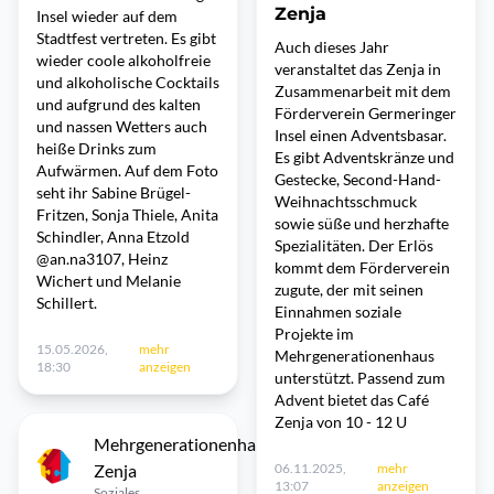
Zenja
Insel wieder auf dem
Stadtfest vertreten. Es gibt
Auch dieses Jahr
wieder coole alkoholfreie
veranstaltet das Zenja in
und alkoholische Cocktails
Zusammenarbeit mit dem
und aufgrund des kalten
Förderverein Germeringer
und nassen Wetters auch
Insel einen Adventsbasar.
heiße Drinks zum
Es gibt Adventskränze und
Aufwärmen. Auf dem Foto
Gestecke, Second-Hand-
seht ihr Sabine Brügel-
Weihnachtsschmuck
Fritzen, Sonja Thiele, Anita
sowie süße und herzhafte
Schindler, Anna Etzold
Spezialitäten. Der Erlös
@an.na3107, Heinz
kommt dem Förderverein
Wichert und Melanie
zugute, der mit seinen
Schillert.
Einnahmen soziale
Projekte im
15.05.2026,
mehr
Mehrgenerationenhaus
18:30
anzeigen
unterstützt. Passend zum
Advent bietet das Café
Zenja von 10 - 12 U
Mehrgenerationenhaus
Zenja
06.11.2025,
mehr
13:07
anzeigen
Soziales