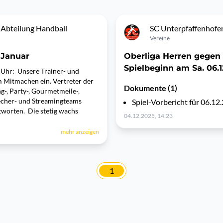
 Abteilung Handball
SC Unterpfaffenhofen
Vereine
 Januar
Oberliga Herren gegen
Spielbeginn am Sa. 06.1
8 Uhr: Unsere Trainer- und
m Mitmachen ein. Vertreter der
Dokumente (1)
g-, Party-, Gourmetmeile-,
precher- und Streamingteams
Spiel-Vorbericht für 06.12
worten. Die stetig wachs
04.12.2025, 14:23
mehr anzeigen
1