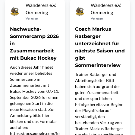
Wanderers e.V.
Wanderers e.V.
Germering
Germering
Vereine
Vereine
Nachwuchs-
Coach Markus
Sommercamp 2026
Ratberger
in
unterzeichnet für
Zusammenarbeit
nächste Saison und
mit Bukac Hockey
gibt
Sommerinterview
Auch dieses Jahr findet
wieder unser beliebtes
Trainer Ratberger und
Sommercamp in
Abteilungsleiter Bittl
Zusammenarbeit mit
haben sich aufgrund der
Bukac Hockey vom 07.-11.
guten Zusammenarbeit
September 2026 für einen
und der sportlichen
gelungenen Start in die
Erfolge bereits vor Beginn
neue Eissaison statt. Zur
der Playoffs darauf
Anmeldung bitte hier
verständigt, den
klicken und das Formular
bestehenden Vertrag von
ausfüllen:
Trainer Markus Ratberger
https://docs.google.com/fo
um ein Jahr zu verlängern.