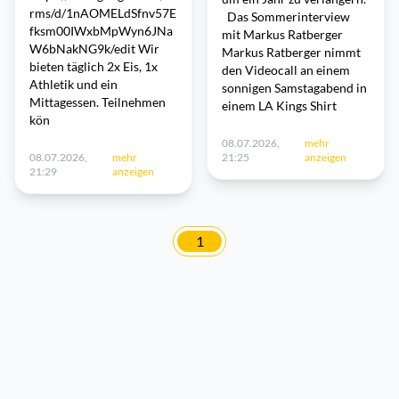
rms/d/1nAOMELdSfnv57E
Das Sommerinterview
fksm00IWxbMpWyn6JNa
mit Markus Ratberger
W6bNakNG9k/edit Wir
Markus Ratberger nimmt
bieten täglich 2x Eis, 1x
den Videocall an einem
Athletik und ein
sonnigen Samstagabend in
Mittagessen. Teilnehmen
einem LA Kings Shirt
kön
08.07.2026,
mehr
08.07.2026,
mehr
21:25
anzeigen
21:29
anzeigen
1