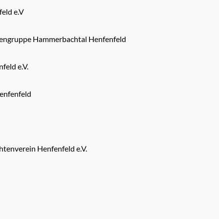
eld e.V
tengruppe Hammerbachtal Henfenfeld
feld e.V.
enfenfeld
htenverein Henfenfeld e.V.