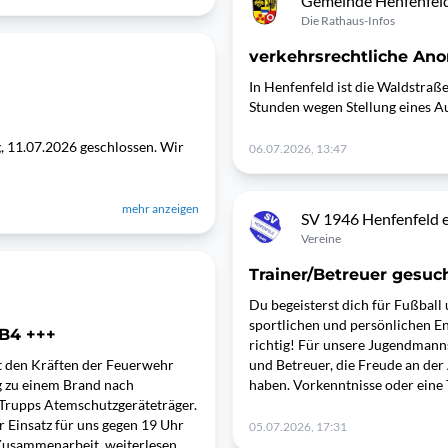
Gemeinde Henfenfel
Die Rathaus-Infos
verkehrsrechtliche An
In Henfenfeld ist die Waldstraß
Stunden wegen Stellung eines Au
, 11.07.2026 geschlossen. Wir
06.07.2026, 13:47
mehr anzeigen
SV 1946 Henfenfeld e
Vereine
Trainer/Betreuer gesuc
Du begeisterst dich für Fußball
sportlichen und persönlichen En
 B4 +++
richtig! Für unsere Jugendmanns
 den Kräften der Feuerwehr
und Betreuer, die Freude an der
 zu einem Brand nach
haben. Vorkenntnisse oder eine 
 Trupps Atemschutzgeräteträger.
 Einsatz für uns gegen 19 Uhr
05.07.2026, 17:31
 Zusammenarbeit. weiterlesen