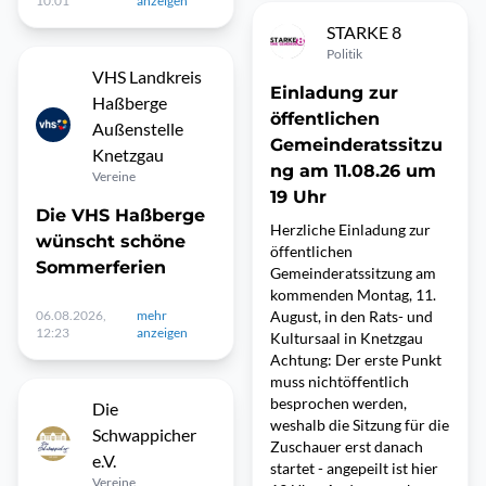
10:01
anzeigen
STARKE 8
Politik
VHS Landkreis
Einladung zur
Haßberge
öffentlichen
Außenstelle
Gemeinderatssitzu
Knetzgau
ng am 11.08.26 um
Vereine
19 Uhr
Die VHS Haßberge
Herzliche Einladung zur
wünscht schöne
öffentlichen
Sommerferien
Gemeinderatssitzung am
kommenden Montag, 11.
06.08.2026,
mehr
August, in den Rats- und
12:23
anzeigen
Kultursaal in Knetzgau
Achtung: Der erste Punkt
muss nichtöffentlich
besprochen werden,
Die
weshalb die Sitzung für die
Schwappicher
Zuschauer erst danach
e.V.
startet - angepeilt ist hier
Vereine