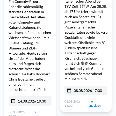
Italienischer Abend beim
Ein Comedy-Programm
TSV Zell 🇮🇹🍕 Am 08.08.
über die zahlenmäßig
ab 17 Uhr feiern wir mit
stärkste Generation in
euch am Sportplatz! Es
Deutschland. Auf allen
gibt selbstgemachte
guten Comedy- und
Pizzen, italienische
Kabarettbühnen. Sie
Spezialitäten sowie leckere
wuchsen auf im deutschen
Cocktails und viele
Wirtschaftswunder – mit
weitere Köstlichkeiten 🍹
Quelle-Katalog, Pril-
Zudem spielt unsere
Blumen und ZDF-
1.Mannschaft gegen
Hitparade. Heute reisen
Kirchaich, zuschauen
sie auf der Aida, haben
lohnt sich 🤭⚽ Kommt
alles und fragen sich
vorbei und genießt einen
trotzdem: War’s das
schönen Sommerabend
schon? Die Baby Boomer!
mit uns ✨🍷☕
Chris Boettcher, selbst
einer von ihnen,
beleuchtet mit treffsich
08.08.2026 17:00
14.08.2026 19:30
08.08.2026,
mehr
14:00
anzeigen
08.08.2026,
mehr