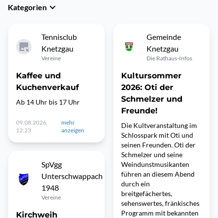
Kategorien
Tennisclub
Gemeinde
Knetzgau
Knetzgau
Vereine
Die Rathaus-Infos
Kaffee und
Kultursommer
Kuchenverkauf
2026: Oti der
Schmelzer und
Ab 14 Uhr bis 17 Uhr
Freunde!
09.08.2026,
mehr
Die Kultveranstaltung im
12:23
anzeigen
Schlosspark mit Oti und
seinen Freunden. Oti der
Schmelzer und seine
SpVgg
Weindunstmusikanten
führen an diesem Abend
Unterschwappach
durch ein
1948
breitgefächertes,
Vereine
sehenswertes, fränkisches
Programm mit bekannten
Kirchweih