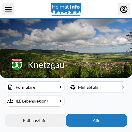
Knetzgau
Formulare
Müllabfuhr
ILE Lebensregion+
Rathaus-Infos
Alle