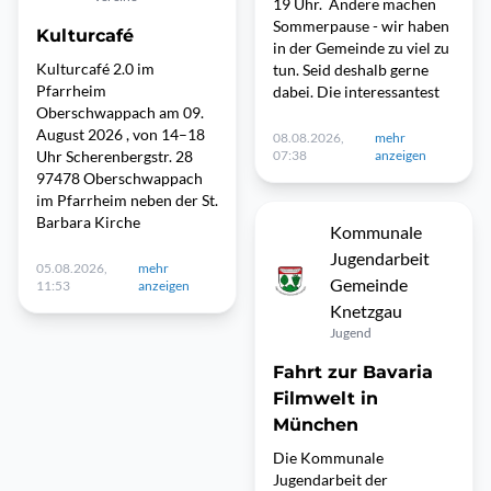
19 Uhr. Andere machen
Sommerpause - wir haben
Kulturcafé
in der Gemeinde zu viel zu
Kulturcafé 2.0 im
tun. Seid deshalb gerne
Pfarrheim
dabei. Die interessantest
Oberschwappach am 09.
August 2026 , von 14–18
08.08.2026,
mehr
Uhr Scherenbergstr. 28
07:38
anzeigen
97478 Oberschwappach
im Pfarrheim neben der St.
Barbara Kirche
Kommunale
Jugendarbeit
05.08.2026,
mehr
Gemeinde
11:53
anzeigen
Knetzgau
Jugend
Fahrt zur Bavaria
Filmwelt in
München
Die Kommunale
Jugendarbeit der