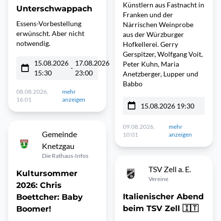
Künstlern aus Fastnacht in
Unterschwappach
Franken und der
Essens-Vorbestellung
Närrischen Weinprobe
erwünscht. Aber nicht
aus der Würzburger
notwendig.
Hofkellerei. Gerry
Gerspitzer, Wolfgang Voit,
15.08.2026
17.08.2026
Peter Kuhn, Maria
-
15:30
23:00
Anetzberger, Lupper und
Babbo
08.08.2026,
mehr
16:01
anzeigen
15.08.2026 19:30
09.08.2026,
mehr
Gemeinde
10:01
anzeigen
Knetzgau
Die Rathaus-Infos
TSV Zell a. E.
Kultursommer
Vereine
2026: Chris
Italienischer Abend
Boettcher: Baby
beim TSV Zell 🇮🇹
Boomer!