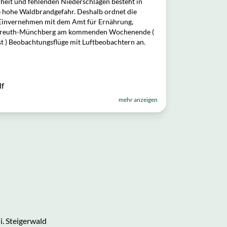
eit und fehlenden Niederschlägen besteht in
e hohe Waldbrandgefahr. Deshalb ordnet die
Einvernehmen mit dem Amt für Ernährung,
ayreuth-Münchberg am kommenden Wochenende (
ust ) Beobachtungsflüge mit Luftbeobachtern an.
df
mehr anzeigen
. Steigerwald