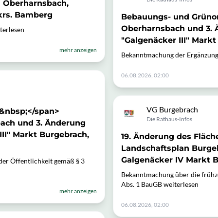
h Oberharnsbach,
krs. Bamberg
Bebauungs- und Grünor
Oberharnsbach und 3.
terlesen
"Galgenäcker III" Mark
mehr anzeigen
Bekanntmachung der Ergänzung 
06.08.2026, 02:00
VG Burgebrach
&nbsp;</span>
Die Rathaus-Infos
bach und 3. Änderung
II" Markt Burgebrach,
19. Änderung des Fläch
Landschaftsplan Burge
Galgenäcker IV Markt 
der Öffentlichkeit gemäß § 3
Bekanntmachung über die frühzei
Abs. 1 BauGB weiterlesen
mehr anzeigen
06.08.2026, 02:00