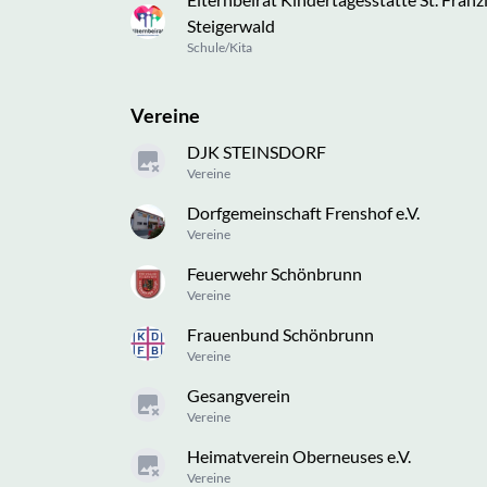
Steigerwald
Schule/Kita
Vereine
DJK STEINSDORF
Vereine
Dorfgemeinschaft Frenshof e.V.
Vereine
Feuerwehr Schönbrunn
Vereine
Frauenbund Schönbrunn
Vereine
Gesangverein
Vereine
Heimatverein Oberneuses e.V.
Vereine