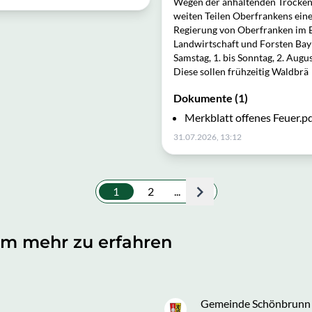
Wegen der anhaltenden Trockenh
weiten Teilen Oberfrankens ein
Regierung von Oberfranken im 
Landwirtschaft und Forsten B
Samstag, 1. bis Sonntag, 2. Aug
Diese sollen frühzeitig Waldbrä
Dokumente (1)
Merkblatt offenes Feuer.p
31.07.2026, 13:12
1
2
...
, um mehr zu erfahren
Gemeinde Schönbrunn i