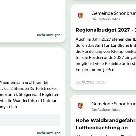
Gemeinde Schönbrunn
Die Rathaus-Infos
Regionalbudget 2027 - 
mehr anzeigen
Auch im Jahr 2027 stehen der I
durch das Amt für Ländliche En
die Förderung von Kleinprojekt
für die Förderrunde 2027 einge
möglichst viele Projekte unters
Fördersumme je Pro
4 gemeinsam eröffnen! 📅
05.08.2026, 11:58
: ca. 2 Stunden 🥾 Teilstrecke:
önbrunn i. Steigerwald Begleiten
owie die Wanderführer Dietmar
Gemeinde Schönbrunn
ungsreich
Die Rathaus-Infos
Hohe Waldbrandgefahr:
Luftbeobachtung an
mehr anzeigen