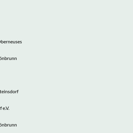
Oberneuses
hönbrunn
teinsdorf
 e.V.
hönbrunn