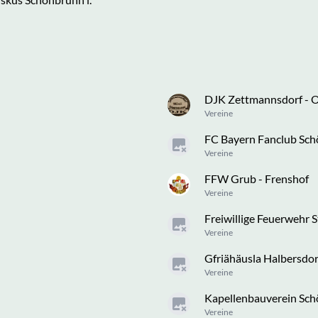
DJK Zettmannsdorf - 
Vereine
FC Bayern Fanclub Sc
Vereine
FFW Grub - Frenshof
Vereine
Freiwillige Feuerwehr S
Vereine
Gfriähäusla Halbersdorf
Vereine
Kapellenbauverein Sc
Vereine