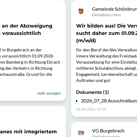
Gemeinde Schönbrunn
Die Rathaus-Infos
h an der Abzweigung
Wir bilden aus! Die V
 voraussichtlich
sucht daher zum 01.09
(m/w/d)
2 in Burgebrach an der
für den Beruf der/des Verwaltun
 voraussichtlich 01.09.2026
innere Verwaltung des Freista
 von Bamberg in Richtung Ebrach
Voraussetzung für eine Einstellu
ng des Verkehrs in Richtung
mittleren Schulabschluss ablegt
erhausstraße. Grund für die
Engagement, Lernbereitschaft un
Auftreten und gut
Dokumente (1)
mehr anzeigen
2026_07_28 Ausschreibung
06.08.2026, 10:36
VG Burgebrach
anes mit integriertem
Die Rathaus-Infos