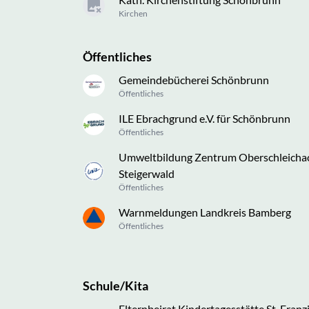
Kirchen
Öffentliches
Gemeindebücherei Schönbrunn
Öffentliches
ILE Ebrachgrund e.V. für Schönbrunn
Öffentliches
Umweltbildung Zentrum Oberschleichach
Steigerwald
Öffentliches
Warnmeldungen Landkreis Bamberg
Öffentliches
Schule/Kita
Elternbeirat Kindertagesstätte St. Franz