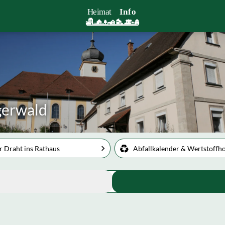
gerwald
r Draht ins Rathaus
Abfallkalender & Wertstoffh