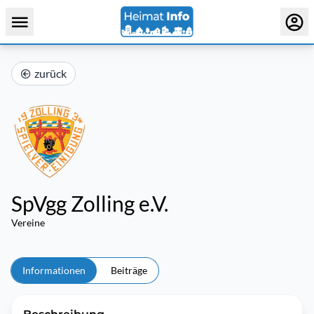
zurück
SpVgg Zolling e.V.
Vereine
Informationen
Beiträge