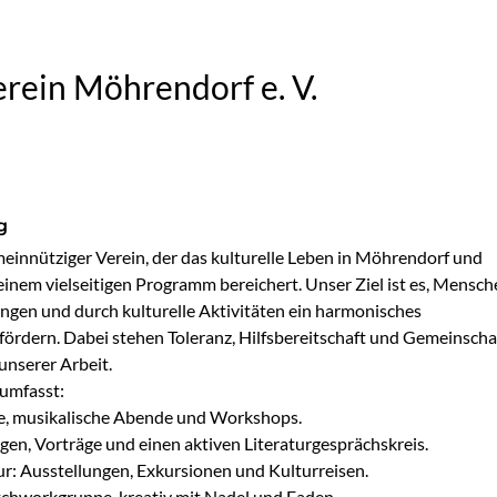
rein Möhrendorf e. V.
g
meinnütziger Verein, der das kulturelle Leben in Möhrendorf und 
nem vielseitigen Programm bereichert. Unser Ziel ist es, Mensche
en und durch kulturelle Aktivitäten ein harmonisches 
fördern. Dabei stehen Toleranz, Hilfsbereitschaft und Gemeinschaf
nserer Arbeit.

mfasst:

e, musikalische Abende und Workshops.

gen, Vorträge und einen aktiven Literaturgesprächskreis.

r: Ausstellungen, Exkursionen und Kulturreisen.

chworkgruppe, kreativ mit Nadel und Faden.
