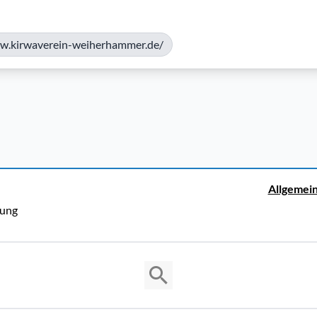
ww.kirwaverein-weiherhammer.de/
Allgemei
rung
Copyright © 2026 Cosmema GmbH