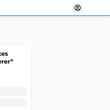
tes
rer“