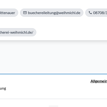
ittenauer
buechereileitung@weihmichl.de
08708/
cherei-weihmichl.de/
Allgemei
rung