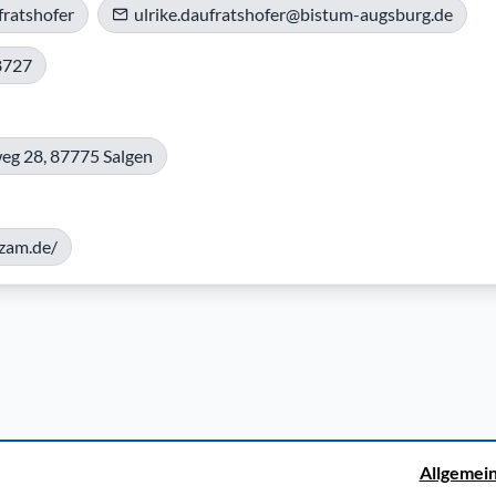
fratshofer
ulrike.daufratshofer@bistum-augsburg.de
8727
eg 28, 87775 Salgen
-zam.de/
Allgemei