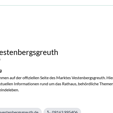
estenbergsgreuth
s
g
mmen auf der offiziellen Seite des Marktes Vestenbergsgreuth. Hier
 aktuellen Informationen rund um das Rathaus, behördliche Themen
indeleben.
vestenbergsgreuth.de
09163 995406