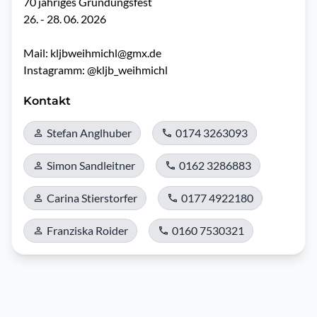
70 jähriges Gründungsfest

26. - 28. 06. 2026

Mail: kljbweihmichl@gmx.de

Instagramm: @kljb_weihmichl
Kontakt
Stefan Anglhuber
0174 3263093
Simon Sandleitner
0162 3286883
Carina Stierstorfer
0177 4922180
Franziska Roider
0160 7530321