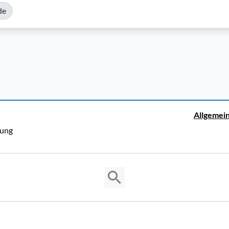
de
Allgemei
rung
Copyright © 2026 Cosmema GmbH