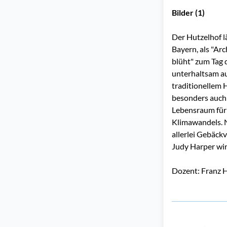
Bilder (1)
Der Hutzelhof l
Bayern, als "A
blüht" zum Tag 
unterhaltsam a
traditionellem 
besonders auch
Lebensraum für 
Klimawandels. N
allerlei Gebäck
Judy Harper wir
Dozent: Franz