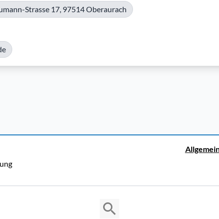
aumann-Strasse 17, 97514 Oberaurach
de
Allgemei
rung
Copyright © 2026 Cosmema GmbH