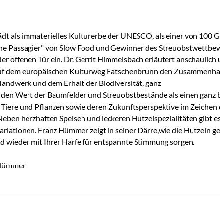
ädt als immaterielles Kulturerbe der UNESCO, als einer von 100 
rche Passagier" von Slow Food und Gewinner des Streuobstwettbe
der offenen Tür ein. Dr. Gerrit Himmelsbach erläutert anschaulich
uf dem europäischen Kulturweg Fatschenbrunn den Zusammenha
Handwerk und dem Erhalt der Biodiversität, ganz
 den Wert der Baumfelder und Streuobstbestände als einen ganz
Tiere und Pflanzen sowie deren Zukunftsperspektive im Zeichen 
eben herzhaften Speisen und leckeren Hutzelspezialitäten gibt e
variationen. Franz Hümmer zeigt in seiner Därre,wie die Hutzeln 
d wieder mit Ihrer Harfe für entspannte Stimmung sorgen.
 Hümmer