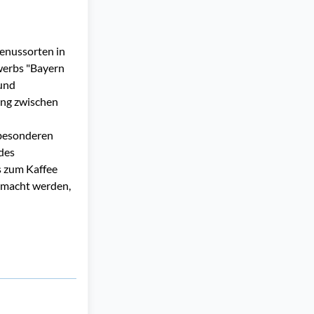
Genussorten in
werbs "Bayern
 und
ng zwischen
 besonderen
des
s zum Kaffee
gemacht werden,