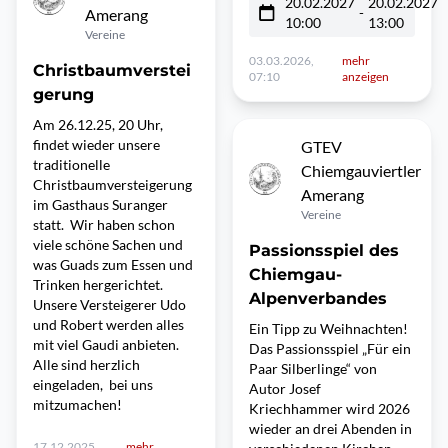
20.02.2027
20.02.2027
-
Amerang
10:00
13:00
Vereine
03.03.2026,
mehr
Christbaumverstei
07:10
anzeigen
gerung
Am 26.12.25, 20 Uhr,
findet wieder unsere
GTEV
traditionelle
Chiemgauviertler
Christbaumversteigerung
Amerang
im Gasthaus Suranger
Vereine
statt. Wir haben schon
viele schöne Sachen und
Passionsspiel des
was Guads zum Essen und
Chiemgau-
Trinken hergerichtet.
Alpenverbandes
Unsere Versteigerer Udo
und Robert werden alles
Ein Tipp zu Weihnachten!
mit viel Gaudi anbieten.
Das Passionsspiel „Für ein
Alle sind herzlich
Paar Silberlinge“ von
eingeladen, bei uns
Autor Josef
mitzumachen!
Kriechhammer wird 2026
wieder an drei Abenden in
17.12.2025,
mehr