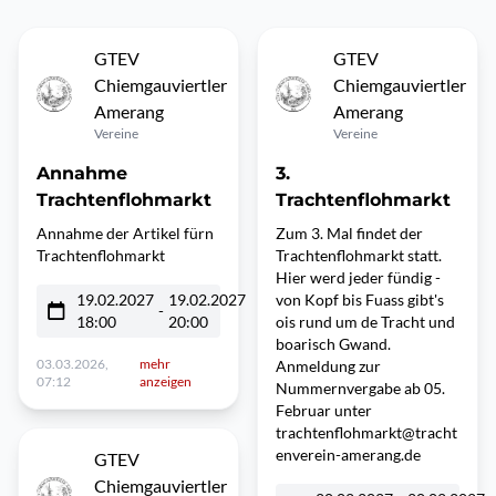
GTEV
GTEV
Chiemgauviertler
Chiemgauviertler
Amerang
Amerang
Vereine
Vereine
Annahme
3.
Trachtenflohmarkt
Trachtenflohmarkt
Annahme der Artikel fürn
Zum 3. Mal findet der
Trachtenflohmarkt
Trachtenflohmarkt statt.
Hier werd jeder fündig -
19.02.2027
19.02.2027
von Kopf bis Fuass gibt's
-
18:00
20:00
ois rund um de Tracht und
boarisch Gwand.
03.03.2026,
mehr
Anmeldung zur
07:12
anzeigen
Nummernvergabe ab 05.
Februar unter
trachtenflohmarkt@tracht
enverein-amerang.de
GTEV
Chiemgauviertler