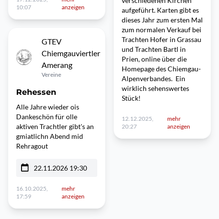
verschiedenen Kirchen
10:07
anzeigen
aufgeführt. Karten gibt es
dieses Jahr zum ersten Mal
zum normalen Verkauf bei
Trachten Hofer in Grassau
GTEV
und Trachten Bartl in
Chiemgauviertler
Prien, online über die
Amerang
Homepage des Chiemgau-
Vereine
Alpenverbandes. Ein
wirklich sehenswertes
Rehessen
Stück!
Alle Jahre wieder ois
Dankeschön für olle
12.12.2025,
mehr
aktiven Trachtler gibt's an
20:27
anzeigen
gmiatlichn Abend mid
Rehragout
22.11.2026 19:30
16.10.2025,
mehr
17:59
anzeigen