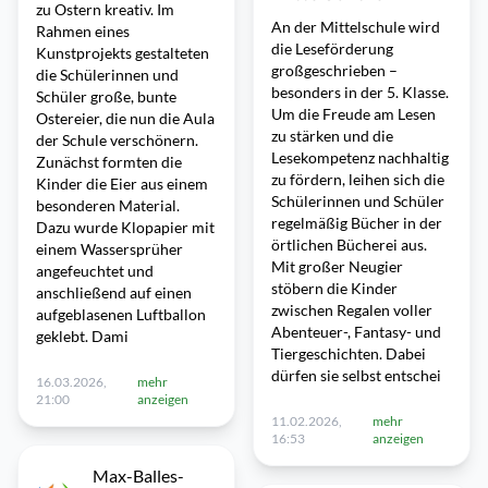
zu Ostern kreativ. Im
An der Mittelschule wird
Rahmen eines
die Leseförderung
Kunstprojekts gestalteten
großgeschrieben –
die Schülerinnen und
besonders in der 5. Klasse.
Schüler große, bunte
Um die Freude am Lesen
Ostereier, die nun die Aula
zu stärken und die
der Schule verschönern.
Lesekompetenz nachhaltig
Zunächst formten die
zu fördern, leihen sich die
Kinder die Eier aus einem
Schülerinnen und Schüler
besonderen Material.
regelmäßig Bücher in der
Dazu wurde Klopapier mit
örtlichen Bücherei aus.
einem Wassersprüher
Mit großer Neugier
angefeuchtet und
stöbern die Kinder
anschließend auf einen
zwischen Regalen voller
aufgeblasenen Luftballon
Abenteuer-, Fantasy- und
geklebt. Dami
Tiergeschichten. Dabei
dürfen sie selbst entschei
16.03.2026,
mehr
21:00
anzeigen
11.02.2026,
mehr
16:53
anzeigen
Max-Balles-