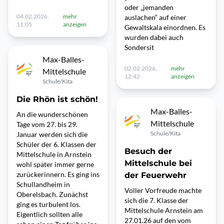
oder „jemanden
04.02.2026,
mehr
auslachen“ auf einer
11:05
anzeigen
Gewaltskala einordnen. Es
wurden dabei auch
Sondersit
Max-Balles-
02.02.2026,
mehr
Mittelschule
12:42
anzeigen
Schule/Kita
Die Rhön ist schön!
Max-Balles-
An die wunderschönen
Mittelschule
Tage vom 27. bis 29.
Schule/Kita
Januar werden sich die
Schüler der 6. Klassen der
Besuch der
Mittelschule in Arnstein
Mittelschule bei
wohl später immer gerne
zurückerinnern. Es ging ins
der Feuerwehr
Schullandheim in
Voller Vorfreude machte
Oberelsbach. Zunächst
sich die 7. Klasse der
ging es turbulent los.
Mittelschule Arnstein am
Eigentlich sollten alle
27.01.26 auf den vom