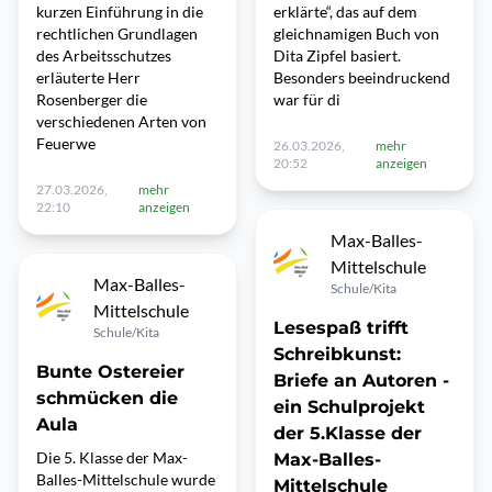
kurzen Einführung in die
erklärte“, das auf dem
rechtlichen Grundlagen
gleichnamigen Buch von
des Arbeitsschutzes
Dita Zipfel basiert.
erläuterte Herr
Besonders beeindruckend
Rosenberger die
war für di
verschiedenen Arten von
Feuerwe
26.03.2026,
mehr
20:52
anzeigen
27.03.2026,
mehr
22:10
anzeigen
Max-Balles-
Mittelschule
Max-Balles-
Schule/Kita
Mittelschule
Lesespaß trifft
Schule/Kita
Schreibkunst:
Bunte Ostereier
Briefe an Autoren -
schmücken die
ein Schulprojekt
Aula
der 5.Klasse der
Die 5. Klasse der Max-
Max-Balles-
Balles-Mittelschule wurde
Mittelschule