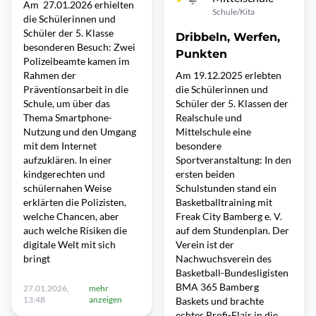
Am 27.01.2026 erhielten
Schule/Kita
die Schülerinnen und
Schüler der 5. Klasse
Dribbeln, Werfen,
besonderen Besuch: Zwei
Punkten
Polizeibeamte kamen im
Rahmen der
Am 19.12.2025 erlebten
Präventionsarbeit in die
die Schülerinnen und
Schule, um über das
Schüler der 5. Klassen der
Thema Smartphone-
Realschule und
Nutzung und den Umgang
Mittelschule eine
mit dem Internet
besondere
aufzuklären. In einer
Sportveranstaltung: In den
kindgerechten und
ersten beiden
schülernahen Weise
Schulstunden stand ein
erklärten die Polizisten,
Basketballtraining mit
welche Chancen, aber
Freak City Bamberg e. V.
auch welche Risiken die
auf dem Stundenplan. Der
digitale Welt mit sich
Verein ist der
bringt
Nachwuchsverein des
Basketball-Bundesligisten
BMA 365 Bamberg
27.01.2026,
mehr
13:48
anzeigen
Baskets und brachte
echtes Profi-Flair in die