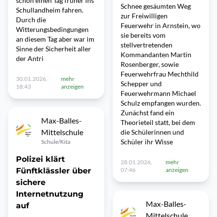
schon einen Tag früher ins
Schnee gesäumten Weg
Schullandheim fahren.
zur Freiwilligen
Durch die
Feuerwehr in Arnstein, wo
Witterungsbedingungen
sie bereits vom
an diesem Tag aber war im
stellvertretenden
Sinne der Sicherheit aller
Kommandanten Martin
der Antri
Rosenberger, sowie
Feuerwehrfrau Mechthild
30.01.2026,
mehr
Schepper und
18:43
anzeigen
Feuerwehrmann Michael
Schulz empfangen wurden.
Zunächst fand ein
Max-Balles-
Theorieteil statt, bei dem
Mittelschule
die Schülerinnen und
Schüler ihr Wisse
Schule/Kita
Polizei klärt
28.01.2026,
mehr
Fünftklässler über
07:46
anzeigen
sichere
Internetnutzung
Max-Balles-
auf
Mittelschule