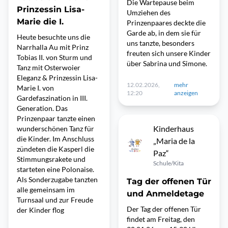
Die Wartepause beim
Prinzessin Lisa-
Umziehen des
Marie die I.
Prinzenpaares deckte die
Garde ab, in dem sie für
Heute besuchte uns die
uns tanzte, besonders
Narrhalla Au mit Prinz
freuten sich unsere Kinder
Tobias II. von Sturm und
über Sabrina und Simone.
Tanz mit Osterwoier
Eleganz & Prinzessin Lisa-
12.02.2026,
mehr
Marie I. von
12:20
anzeigen
Gardefaszination in III.
Generation. Das
Prinzenpaar tanzte einen
Kinderhaus
wunderschönen Tanz für
die Kinder. Im Anschluss
„Maria de la
zündeten die Kasperl die
Paz“
Stimmungsrakete und
Schule/Kita
starteten eine Polonaise.
Als Sonderzugabe tanzten
Tag der offenen Tür
alle gemeinsam im
und Anmeldetage
Turnsaal und zur Freude
Der Tag der offenen Tür
der Kinder flog
findet am Freitag, den