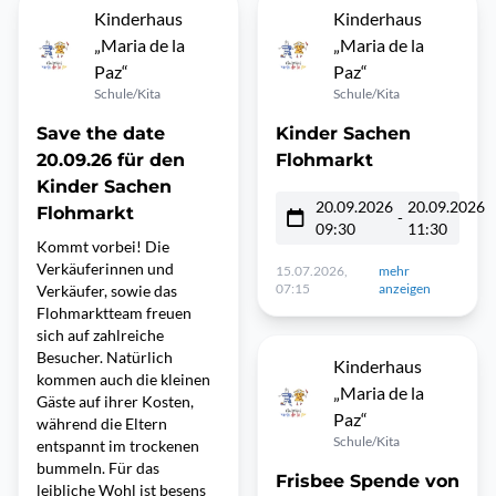
Kinderhaus
Kinderhaus
„Maria de la
„Maria de la
Paz“
Paz“
Schule/Kita
Schule/Kita
Save the date
Kinder Sachen
20.09.26 für den
Flohmarkt
Kinder Sachen
20.09.2026
20.09.2026
Flohmarkt
-
09:30
11:30
Kommt vorbei! Die
Verkäuferinnen und
15.07.2026,
mehr
07:15
anzeigen
Verkäufer, sowie das
Flohmarktteam freuen
sich auf zahlreiche
Besucher. Natürlich
Kinderhaus
kommen auch die kleinen
„Maria de la
Gäste auf ihrer Kosten,
Paz“
während die Eltern
Schule/Kita
entspannt im trockenen
bummeln. Für das
Frisbee Spende von
leibliche Wohl ist besens