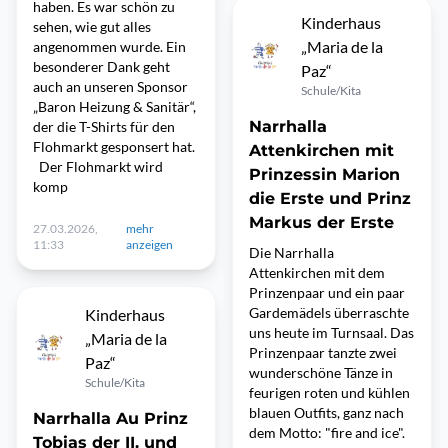
haben. Es war schön zu
Kinderhaus
sehen, wie gut alles
„Maria de la
angenommen wurde. Ein
besonderer Dank geht
Paz“
auch an unseren Sponsor
Schule/Kita
„Baron Heizung & Sanitär“,
Narrhalla
der die T-Shirts für den
Flohmarkt gesponsert hat.
Attenkirchen mit
Der Flohmarkt wird
Prinzessin Marion
komp
die Erste und Prinz
Markus der Erste
27.03.2026,
mehr
11:33
anzeigen
Die Narrhalla
Attenkirchen mit dem
Prinzenpaar und ein paar
Gardemädels überraschte
Kinderhaus
uns heute im Turnsaal. Das
„Maria de la
Prinzenpaar tanzte zwei
Paz“
wunderschöne Tänze in
Schule/Kita
feurigen roten und kühlen
blauen Outfits, ganz nach
Narrhalla Au Prinz
dem Motto: "fire and ice".
Tobias der II. und