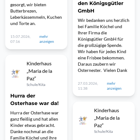
den Königsgütler
gesorgt, wir bieten
GmbH
Butterbrezen,
Leberkässemmeln, Kuchen
Wir bedanken uns herzlich
und Torte an.
bei Familie Köchel und
Ihrer Firma die
15.07.2026,
mehr
Königsgütler GmbH für
07:16
anzeigen
die großzügige Spende.
Wir haben für jedes Kind
eine Frisbee bekommen.
Kinderhaus
Daraus zaubern wir
Osternester. Vielen Dank
„Maria de la
Paz“
27.03.2026,
mehr
Schule/Kita
11:38
anzeigen
Hurra der
Osterhase war da!
Kinderhaus
Hurra der Osterhase war
„Maria de la
ganz fleißig und hat allen
Paz“
Kinder etwas gebracht.
Danke nochmal an die
Schule/Kita
Familie Köchel und ihre