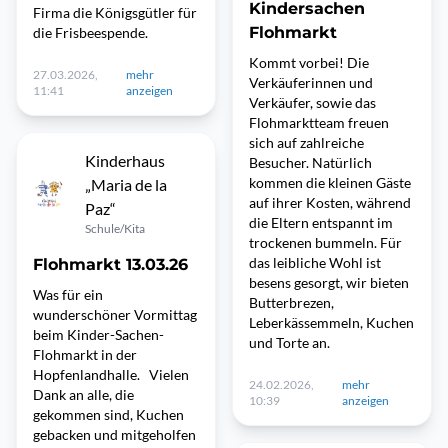
Kindersachen
Firma die Königsgütler für
Flohmarkt
die Frisbeespende.
Kommt vorbei! Die
27.03.2026,
mehr
Verkäuferinnen und
11:41
anzeigen
Verkäufer, sowie das
Flohmarktteam freuen
sich auf zahlreiche
Kinderhaus
Besucher. Natürlich
kommen die kleinen Gäste
„Maria de la
auf ihrer Kosten, während
Paz“
die Eltern entspannt im
Schule/Kita
trockenen bummeln. Für
das leibliche Wohl ist
Flohmarkt 13.03.26
besens gesorgt, wir bieten
Was für ein
Butterbrezen,
wunderschöner Vormittag
Leberkässemmeln, Kuchen
beim Kinder-Sachen-
und Torte an.
Flohmarkt in der
Hopfenlandhalle. Vielen
24.02.2026,
mehr
Dank an alle, die
10:39
anzeigen
gekommen sind, Kuchen
gebacken und mitgeholfen