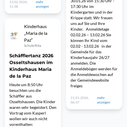
30.01.26 von 15:30 Uhr -
13.02.2026,
mehr
17:30 Uhr im
11:38
anzeigen
Kindergarten und in der
Krippe statt. Wir freuen
uns auf Sie und Ihre
Kinderhaus
Kinder. Anmeldetage
„Maria de la
02.02.26 – 13.02.26 Sie
Paz“
können Ihr Kind vom
Schule/Kita
02.02 - 13.02.26 in der
Gemeinde für das
Schäfflertanz 2026
Kinderhausjahr 26/27
Osseltshausen im
anmelden. Die
Anmeldebögen werden für
Kinderhaus Maria
die Anmeldewochen auf
de la Paz
der Gemeindewebsite
Heute um 8:50 Uhr
freiges
besuchten uns die
Schäffler aus
21.01.2026,
mehr
Osseltshausen. Die Kinder
06:37
anzeigen
waren sehr begeistert. Den
Vortrag vom Kasperl
wollen wir euch nicht
vorenthalten: