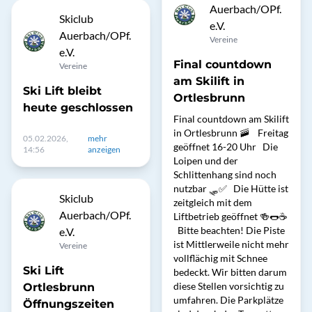
Auerbach/OPf.
Skiclub
e.V.
Auerbach/OPf.
Vereine
e.V.
Final countdown
Vereine
am Skilift in
Ski Lift bleibt
Ortlesbrunn
heute geschlossen
Final countdown am Skilift
in Ortlesbrunn 🚠 Freitag
05.02.2026,
mehr
geöffnet 16-20 Uhr Die
14:56
anzeigen
Loipen und der
Schlittenhang sind noch
nutzbar 🛷✅ Die Hütte ist
Skiclub
zeitgleich mit dem
Auerbach/OPf.
Liftbetrieb geöffnet 🍻🌭☕️
Bitte beachten! Die Piste
e.V.
ist Mittlerweile nicht mehr
Vereine
vollflächig mit Schnee
Ski Lift
bedeckt. Wir bitten darum
diese Stellen vorsichtig zu
Ortlesbrunn
umfahren. Die Parkplätze
Öffnungszeiten