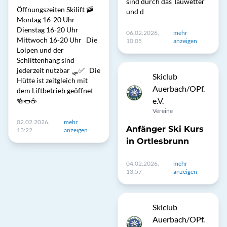
sind durch das Tauwetter
Öffnungszeiten Skilift 🚠
und d
Montag 16-20 Uhr
Dienstag 16-20 Uhr
06.02.2026,
mehr
Mittwoch 16-20 Uhr Die
10:05
anzeigen
Loipen und der
Schlittenhang sind
jederzeit nutzbar 🛷✅ Die
Skiclub
Hütte ist zeitgleich mit
Auerbach/OPf.
dem Liftbetrieb geöffnet
e.V.
🍻🌭☕️
Vereine
02.02.2026,
mehr
Anfänger Ski Kurs
13:22
anzeigen
in Ortlesbrunn
04.02.2026,
mehr
13:57
anzeigen
Skiclub
Auerbach/OPf.