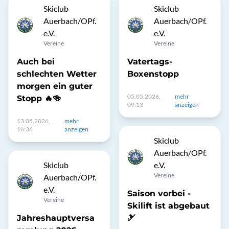
Skiclub
Skiclub
Auerbach/OPf.
Auerbach/OPf.
e.V.
e.V.
Vereine
Vereine
Auch bei
Vatertags-
schlechten Wetter
Boxenstopp
morgen ein guter
05.05.2026,
mehr
Stopp 🔥🍻
09:13
anzeigen
13.05.2026,
mehr
16:36
anzeigen
Skiclub
Auerbach/OPf.
Skiclub
e.V.
Vereine
Auerbach/OPf.
e.V.
Saison vorbei -
Vereine
Skilift ist abgebaut
Jahreshauptversa
🎿