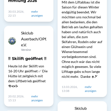
mmlung 2026
Mit dem Liftabbau ist die
Saison für diesen Winter
30.03.2026,
mehr
endgültig beendet. Wir
22:15
anzeigen
möchten uns nochmal bei
allen bedanken, die den
Betrieb am laufen gehalten
haben und natürlich auch
Skiclub
bei allen, die zum
Auerbach/OPf.
Skifahren, Rodeln oder auf
e.V.
einen Glühwein und
Vereine
Wienerlesemmel
vorbeigekommen sind.
‼️ Skilift geöffnet ‼️
Ohne euch wär das nicht
Heute ist der Skilift von
möglich gewesen. So viele
16-20 Uhr geöffnet ✅ Die
Lifttage gabs schon lange
Hütte ist zeitgleich mit
nicht mehr. Danke ☀️🎿
dem Liftbetrieb geöffnet
🍻🌭☕️
13.03.2026,
mehr
13:08
anzeigen
20.02.2026,
mehr
15:13
anzeigen
Skiclub