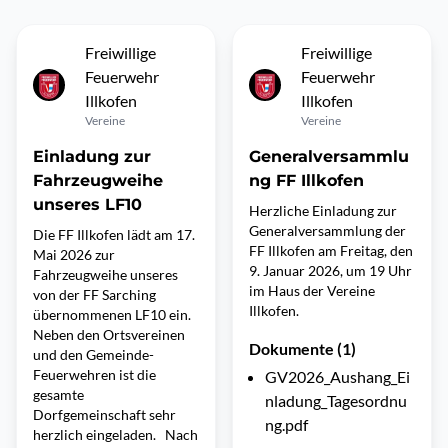
Freiwillige
Freiwillige
Feuerwehr
Feuerwehr
Illkofen
Illkofen
Vereine
Vereine
Einladung zur
Generalversammlu
Fahrzeugweihe
ng FF Illkofen
unseres LF10
Herzliche Einladung zur
Generalversammlung der
Die FF Illkofen lädt am 17.
FF Illkofen am Freitag, den
Mai 2026 zur
9. Januar 2026, um 19 Uhr
Fahrzeugweihe unseres
im Haus der Vereine
von der FF Sarching
Illkofen.
übernommenen LF10 ein.
Neben den Ortsvereinen
Dokumente (1)
und den Gemeinde-
Feuerwehren ist die
GV2026_Aushang_Ei
gesamte
nladung_Tagesordnu
Dorfgemeinschaft sehr
ng.pdf
herzlich eingeladen. Nach