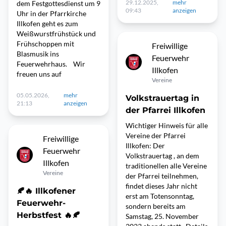
29.12.2025,
mehr
dem Festgottesdienst um 9
09:43
anzeigen
Uhr in der Pfarrkirche
Illkofen geht es zum
Weißwurstfrühstück und
Frühschoppen mit
Freiwillige
Blasmusik ins
Feuerwehr
Feuerwehrhaus. Wir
Illkofen
freuen uns auf
Vereine
05.05.2026,
mehr
Volkstrauertag in
21:13
anzeigen
der Pfarrei Illkofen
Wichtiger Hinweis für alle
Vereine der Pfarrei
Freiwillige
Illkofen: Der
Feuerwehr
Volkstrauertag , an dem
Illkofen
traditionellen alle Vereine
Vereine
der Pfarrei teilnehmen,
findet dieses Jahr nicht
🍂🔥 Illkofener
erst am Totensonntag,
Feuerwehr-
sondern bereits am
Herbstfest 🔥🍂
Samstag, 25. November