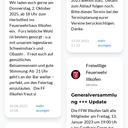
2023 abends statt. Details
Wir laden euch gerne am
zum Ablauf folgen noch.
Donnerstag, 2. Oktober
Bitte diesen Termin bei der
2025, ab 18 Uhr zum
Terminplanung eurer
Herbstfest ins
Vereine berücksichtigen.
Feuerwehrhaus Illkofen
Danke.
ein. Fürs leibliche Wohl
ist bestens gesorgt - u.a.
15.05.2023,
mehr
mit unserem legendären
21:53
anzeigen
Schweinshax'n und
Obazdn . Freut euch auf
gemütliches
Freiwillige
Beisammensein und gute
Stimmung. Ab 21 Uhr
Feuerwehr
geht’s an der Bar weiter –
Illkofen
perfekt, um den Feiertag
Vereine
einzuläuten. Die FF
Illkofen freut si
Generalversammlu
ng +++ Update
20.08.2025,
mehr
Die FFW Illkofen lädt alle
10:00
anzeigen
Mitglieder am Freitag, 13.
Januar 2023 um 19:00 Uh
r ins Gasthaus Geser zur