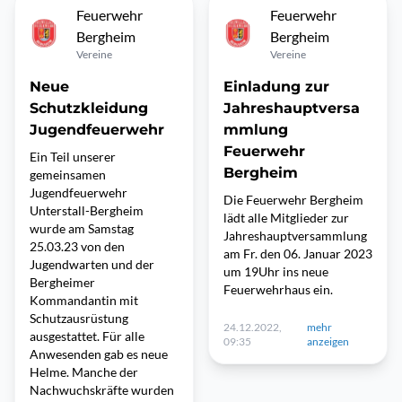
Feuerwehr
Feuerwehr
Bergheim
Bergheim
Vereine
Vereine
Neue
Einladung zur
Schutzkleidung
Jahreshauptversa
Jugendfeuerwehr
mmlung
Feuerwehr
Ein Teil unserer
Bergheim
gemeinsamen
Jugendfeuerwehr
Die Feuerwehr Bergheim
Unterstall-Bergheim
lädt alle Mitglieder zur
wurde am Samstag
Jahreshauptversammlung
25.03.23 von den
am Fr. den 06. Januar 2023
Jugendwarten und der
um 19Uhr ins neue
Bergheimer
Feuerwehrhaus ein.
Kommandantin mit
Schutzausrüstung
24.12.2022,
mehr
ausgestattet. Für alle
09:35
anzeigen
Anwesenden gab es neue
Helme. Manche der
Nachwuchskräfte wurden