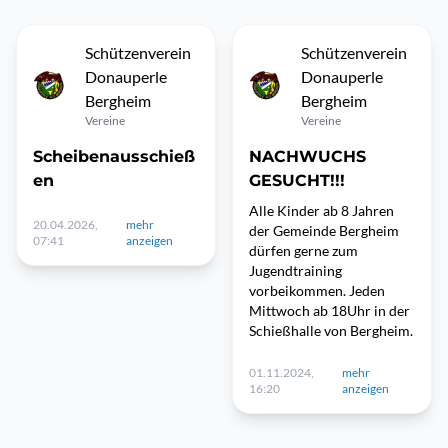
Schützenverein
Schützenverein
Donauperle
Donauperle
Bergheim
Bergheim
Vereine
Vereine
Scheibenausschieß
NACHWUCHS
en
GESUCHT!!!
Alle Kinder ab 8 Jahren
20.04.2026,
mehr
der Gemeinde Bergheim
07:41
anzeigen
dürfen gerne zum
Jugendtraining
vorbeikommen. Jeden
Mittwoch ab 18Uhr in der
Schießhalle von Bergheim.
01.11.2024,
mehr
16:20
anzeigen