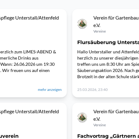
pflege Unterstall/Attenfeld
Verein für Gartenbau
e.V.
Vereine
Flursäuberung Untersta
r herzlich zum LIMES-ABEND &
Hallo Unterstaller und Attenfeld
erliche Drinks aus
herzlich zu unserer diesjährige
. Wann: 26.06.2026 um 19:30
treffen uns um 8:30 Uhr am Spiel
i. Wir freuen uns auf einen
Säuberungsaktion 2026. Nach ge
Brotzeit in der alten Schule st
mehr anzeigen
25.03.2026, 23:40
pflege Unterstall/Attenfeld
Verein für Gartenbau
e.V.
Vereine
uverein
Fachvortrag „Gärtnern