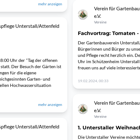
mehr anzeigen
Verein für Gartenbau
e.V.
Vereine
pflege Unterstall/Attenfeld
Fachvortrag: Tomaten -
Der Gartenbauverein Unterstall/A
Bürgerinnen und Bürger zu unse
und Pflege recht herzlich ein. 
8:00 Uhr der "Tag der offenen
Uhr im Schützenheim Unterstall s
tatt. Der Besuch der Gärten ist
freuen uns auf viele interessiert
ngen für die eigene
eichgesinnten Garten- und
19.02.2024, 00:33
ellen Hochwassersituation
Verein für Gartenbau
mehr anzeigen
e.V.
Vereine
pflege Unterstall/Attenfeld
1. Unterstaller Weihna
Die Unterstaller Vereine möchten