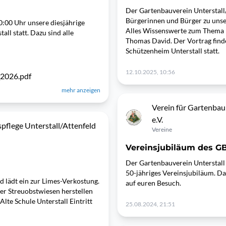
Der Gartenbauverein Unterstall/
Bürgerinnen und Bürger zu uns
:00 Uhr unsere diesjährige
Alles Wissenswerte zum Thema H
l statt. Dazu sind alle
Thomas David. Der Vortrag fin
Schützenheim Unterstall statt.
12.10.2025, 10:56
_2026.pdf
mehr anzeigen
Verein für Gartenbau
e.V.
pflege Unterstall/Attenfeld
Vereine
Vereinsjubiläum des GB
Der Gartenbauverein Unterstall 
50-jähriges Vereinsjubiläum. Daz
d lädt ein zur Limes-Verkostung.
auf euren Besuch.
r Streuobstwiesen herstellen
te Schule Unterstall Eintritt
25.08.2024, 21:51