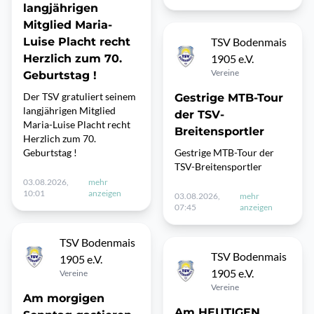
langjährigen
Mitglied Maria-
Luise Placht recht
TSV Bodenmais
Herzlich zum 70.
1905 e.V.
Vereine
Geburtstag !
Der TSV gratuliert seinem
Gestrige MTB-Tour
langjährigen Mitglied
der TSV-
Maria-Luise Placht recht
Breitensportler
Herzlich zum 70.
Geburtstag !
Gestrige MTB-Tour der
TSV-Breitensportler
03.08.2026,
mehr
10:01
anzeigen
03.08.2026,
mehr
07:45
anzeigen
TSV Bodenmais
TSV Bodenmais
1905 e.V.
1905 e.V.
Vereine
Vereine
Am morgigen
Am HEUTIGEN