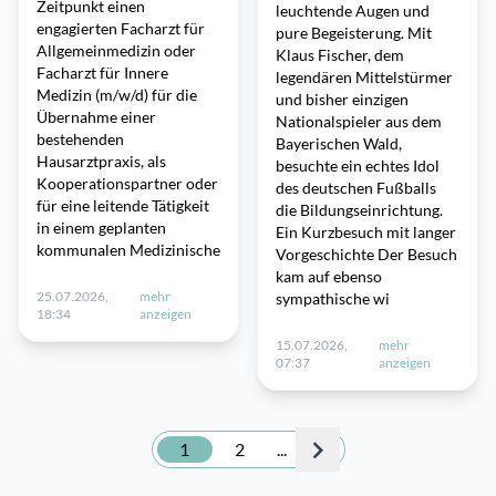
Zeitpunkt einen
leuchtende Augen und
engagierten Facharzt für
pure Begeisterung. Mit
Allgemeinmedizin oder
Klaus Fischer, dem
Facharzt für Innere
legendären Mittelstürmer
Medizin (m/w/d) für die
und bisher einzigen
Übernahme einer
Nationalspieler aus dem
bestehenden
Bayerischen Wald,
Hausarztpraxis, als
besuchte ein echtes Idol
Kooperationspartner oder
des deutschen Fußballs
für eine leitende Tätigkeit
die Bildungseinrichtung.
in einem geplanten
Ein Kurzbesuch mit langer
kommunalen Medizinische
Vorgeschichte Der Besuch
kam auf ebenso
25.07.2026,
mehr
sympathische wi
18:34
anzeigen
15.07.2026,
mehr
07:37
anzeigen
1
2
...