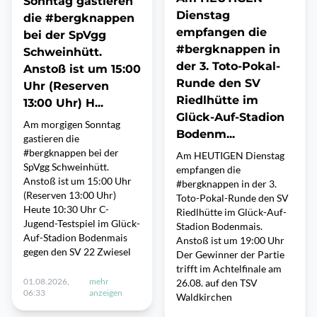
Sonntag gastieren
Dienstag
die #bergknappen
empfangen die
bei der SpVgg
#bergknappen in
Schweinhütt.
der 3. Toto-Pokal-
Anstoß ist um 15:00
Runde den SV
Uhr (Reserven
Riedlhütte im
13:00 Uhr) H...
Glück-Auf-Stadion
Am morgigen Sonntag
Bodenm...
gastieren die
#bergknappen bei der
Am HEUTIGEN Dienstag
SpVgg Schweinhütt.
empfangen die
Anstoß ist um 15:00 Uhr
#bergknappen in der 3.
(Reserven 13:00 Uhr)
Toto-Pokal-Runde den SV
Heute 10:30 Uhr C-
Riedlhütte im Glück-Auf-
Jugend-Testspiel im Glück-
Stadion Bodenmais.
Auf-Stadion Bodenmais
Anstoß ist um 19:00 Uhr
gegen den SV 22 Zwiesel
Der Gewinner der Partie
trifft im Achtelfinale am
01.08.2026,
mehr
26.08. auf den TSV
06:33
anzeigen
Waldkirchen