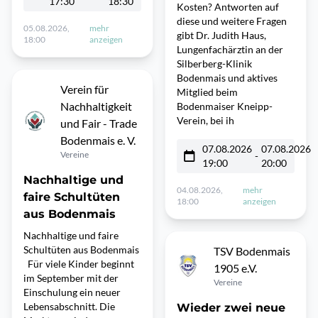
17:30
18:30
Kosten? Antworten auf
diese und weitere Fragen
05.08.2026,
mehr
gibt Dr. Judith Haus,
18:00
anzeigen
Lungenfachärztin an der
Silberberg-Klinik
Bodenmais und aktives
Verein für
Mitglied beim
Nachhaltigkeit
Bodenmaiser Kneipp-
Verein, bei ih
und Fair - Trade
Bodenmais e. V.
07.08.2026
07.08.2026
Vereine
-
19:00
20:00
Nachhaltige und
04.08.2026,
mehr
faire Schultüten
18:00
anzeigen
aus Bodenmais
Nachhaltige und faire
Schultüten aus Bodenmais
TSV Bodenmais
Für viele Kinder beginnt
1905 e.V.
im September mit der
Vereine
Einschulung ein neuer
Lebensabschnitt. Die
Wieder zwei neue