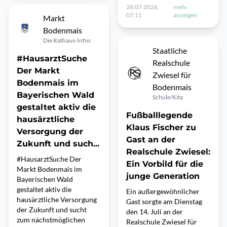
28.07.2026,
mehr
07:11
anzeigen
Markt
Bodenmais
Die Rathaus-Infos
Staatliche
#HausarztSuche
Realschule
Der Markt
Zwiesel für
Bodenmais im
Bodenmais
Bayerischen Wald
Schule/Kita
gestaltet aktiv die
Fußballlegende
hausärztliche
Klaus Fischer zu
Versorgung der
Gast an der
Zukunft und such...
Realschule Zwiesel:
#HausarztSuche Der
Ein Vorbild für die
Markt Bodenmais im
junge Generation
Bayerischen Wald
gestaltet aktiv die
Ein außergewöhnlicher
hausärztliche Versorgung
Gast sorgte am Dienstag
der Zukunft und sucht
den 14. Juli an der
zum nächstmöglichen
Realschule Zwiesel für