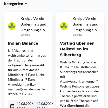
Kategorien
Kneipp Verein
Kneipp Verein
Bodenmais und
Bodenmais und
Umgebung e. V.
Umgebung e. V.
Vereine
Vereine
Indian Balance
Vortrag über den
Heilstollen im
Kräftigungs- und
Silberberg
Achtsamkeitstraining aus
der Tradition der
Welche Wirkung hat das
indigenen Heilgymnastik
Klima im Heilstollen des
für alle Altersklassen
Silberbergs auf Menschen
Mitglieder: 5 Euro Nicht-
mit
Mitglieder: 7 Euro
Atemwegserkrankungen?
Anmeldung: erika-
Welche Personengruppen
maurus@web.de oder Tel.
können besonders von der
09924-9057547
Therapie profitieren und
wie läuft die Therapie ab?
12.08.2026
12.08.2026
Wer übernimmt die
-