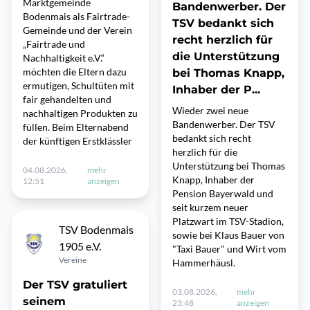
Marktgemeinde
Bandenwerber. Der
Bodenmais als Fairtrade-
TSV bedankt sich
Gemeinde und der Verein
recht herzlich für
„Fairtrade und
die Unterstützung
Nachhaltigkeit e.V.“
möchten die Eltern dazu
bei Thomas Knapp,
ermutigen, Schultüten mit
Inhaber der P...
fair gehandelten und
Wieder zwei neue
nachhaltigen Produkten zu
Bandenwerber. Der TSV
füllen. Beim Elternabend
bedankt sich recht
der künftigen Erstklässler
herzlich für die
Unterstützung bei Thomas
04.08.2026,
mehr
Knapp, Inhaber der
12:51
anzeigen
Pension Bayerwald und
seit kurzem neuer
Platzwart im TSV-Stadion,
TSV Bodenmais
sowie bei Klaus Bauer von
1905 e.V.
"Taxi Bauer" und Wirt vom
Vereine
Hammerhäusl.
Der TSV gratuliert
03.08.2026,
mehr
seinem
23:48
anzeigen