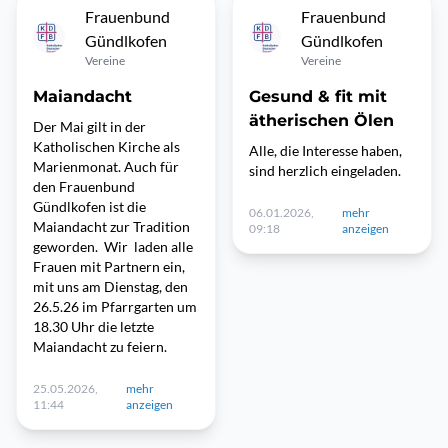
Frauenbund
Frauenbund
Gündlkofen
Gündlkofen
Vereine
Vereine
Maiandacht
Gesund & fit mit
ätherischen Ölen
Der Mai gilt in der
Katholischen Kirche als
Alle, die Interesse haben,
Marienmonat. Auch für
sind herzlich eingeladen.
den Frauenbund
Gündlkofen ist die
06.01.2026,
mehr
Maiandacht zur Tradition
09:18
anzeigen
geworden. Wir laden alle
Frauen mit Partnern ein,
mit uns am Dienstag, den
26.5.26 im Pfarrgarten um
18.30 Uhr die letzte
Maiandacht zu feiern.
25.05.2026,
mehr
11:44
anzeigen