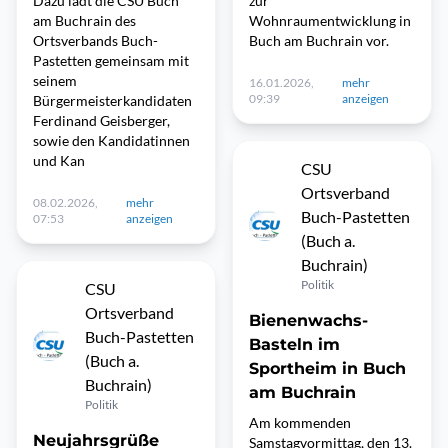
Dazu lädt die CSU Buch
zur
am Buchrain des
Wohnraumentwicklung in
Ortsverbands Buch-
Buch am Buchrain vor.
Pastetten gemeinsam mit
seinem
16.01.2026,
mehr
09:39
anzeigen
Bürgermeisterkandidaten
Ferdinand Geisberger,
sowie den Kandidatinnen
und Kan
CSU
Ortsverband
08.02.2026,
mehr
Buch-Pastetten
07:53
anzeigen
(Buch a.
Buchrain)
Politik
CSU
Ortsverband
Bienenwachs-
Buch-Pastetten
Basteln im
(Buch a.
Sportheim in Buch
Buchrain)
am Buchrain
Politik
Am kommenden
Neujahrsgrüße
Samstagvormittag, den 13.