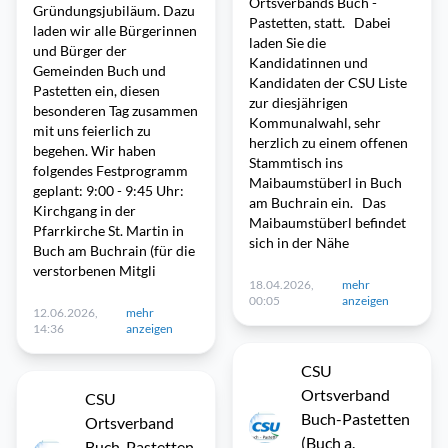
Ortsverbands Buch -
Gründungsjubiläum. Dazu
Pastetten, statt. Dabei
laden wir alle Bürgerinnen
laden Sie die
und Bürger der
Kandidatinnen und
Gemeinden Buch und
Kandidaten der CSU Liste
Pastetten ein, diesen
zur diesjährigen
besonderen Tag zusammen
Kommunalwahl, sehr
mit uns feierlich zu
herzlich zu einem offenen
begehen. Wir haben
Stammtisch ins
folgendes Festprogramm
Maibaumstüberl in Buch
geplant: 9:00 - 9:45 Uhr:
am Buchrain ein. Das
Kirchgang in der
Maibaumstüberl befindet
Pfarrkirche St. Martin in
sich in der Nähe
Buch am Buchrain (für die
verstorbenen Mitgli
18.04.2026,
mehr
00:05
anzeigen
12.06.2026,
mehr
14:36
anzeigen
CSU
Ortsverband
CSU
Buch-Pastetten
Ortsverband
(Buch a.
Buch-Pastetten