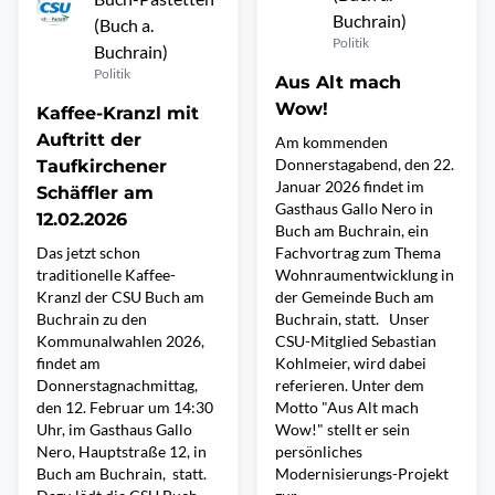
Buchrain)
(Buch a.
Politik
Buchrain)
Politik
Aus Alt mach
Wow!
Kaffee-Kranzl mit
Auftritt der
Am kommenden
Donnerstagabend, den 22.
Taufkirchener
Januar 2026 findet im
Schäffler am
Gasthaus Gallo Nero in
12.02.2026
Buch am Buchrain, ein
Das jetzt schon
Fachvortrag zum Thema
traditionelle Kaffee-
Wohnraumentwicklung in
Kranzl der CSU Buch am
der Gemeinde Buch am
Buchrain zu den
Buchrain, statt. Unser
Kommunalwahlen 2026,
CSU-Mitglied Sebastian
findet am
Kohlmeier, wird dabei
Donnerstagnachmittag,
referieren. Unter dem
den 12. Februar um 14:30
Motto "Aus Alt mach
Uhr, im Gasthaus Gallo
Wow!" stellt er sein
Nero, Hauptstraße 12, in
persönliches
Buch am Buchrain, statt.
Modernisierungs-Projekt