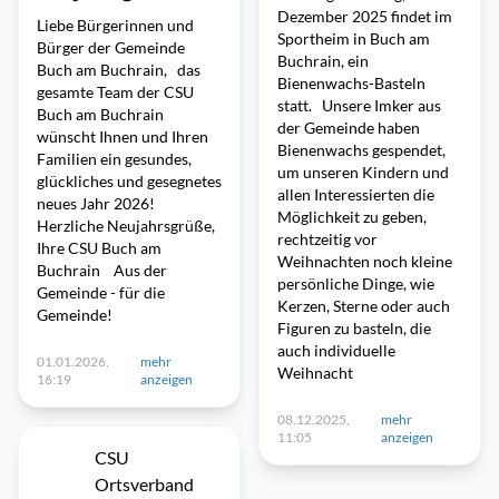
Dezember 2025 findet im
​Liebe Bürgerinnen und
Sportheim in Buch am
Bürger der Gemeinde
Buchrain, ein
Buch am Buchrain, das
Bienenwachs-Basteln
gesamte Team der CSU
statt. Unsere Imker aus
Buch am Buchrain
der Gemeinde haben
wünscht Ihnen und Ihren
Bienenwachs gespendet,
Familien ein gesundes,
um unseren Kindern und
glückliches und gesegnetes
allen Interessierten die
neues Jahr 2026!
Möglichkeit zu geben,
Herzliche Neujahrsgrüße,
rechtzeitig vor
Ihre CSU Buch am
Weihnachten noch kleine
Buchrain ​​Aus der
persönliche Dinge, wie
Gemeinde - für die
Kerzen, Sterne oder auch
Gemeinde!
Figuren zu basteln, die
auch individuelle
01.01.2026,
mehr
Weihnacht
16:19
anzeigen
08.12.2025,
mehr
11:05
anzeigen
CSU
Ortsverband