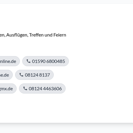
n, Ausflügen, Treffen und Feiern
nline.de
01590 6800485
ne.de
08124 8137
gmx.de
08124 4463606