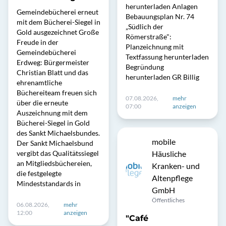
herunterladen Anlagen
Gemeindebücherei erneut
Bebauungsplan Nr. 74
mit dem Bücherei-Siegel in
„Südlich der
Gold ausgezeichnet Große
Römerstraße":
Freude in der
Planzeichnung mit
Gemeindebücherei
Textfassung herunterladen
Erdweg: Bürgermeister
Begründung
Christian Blatt und das
herunterladen GR Billig
ehrenamtliche
Büchereiteam freuen sich
07.08.2026,
mehr
über die erneute
07:00
anzeigen
Auszeichnung mit dem
Bücherei-Siegel in Gold
des Sankt Michaelsbundes.
mobile
Der Sankt Michaelsbund
vergibt das Qualitätssiegel
Häusliche
an Mitgliedsbüchereien,
Kranken- und
die festgelegte
Altenpflege
Mindeststandards in
GmbH
Öffentliches
06.08.2026,
mehr
12:00
anzeigen
"Café