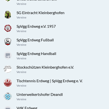
Vereine
SG Eintracht Kleinberghofen
Vereine
SpVgg Erdweg e.V. 1957
Vereine
SpVgg Erdweg Fußball
Vereine
SpVgg Erdweg Handball
Vereine
Stockschützen Kleinberghofen e.V.
Vereine
Tischtennis Erdweg | SpVgg Erdweg e. V.
Vereine
Unterweikertshofer Deandl
Vereine
VdK Erdweg