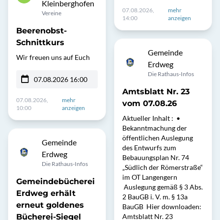
Kleinberghofen
07.08.2026,
mehr
Vereine
14:00
anzeigen
Beerenobst-
Schnittkurs
Gemeinde
Wir freuen uns auf Euch
Erdweg
Die Rathaus-Infos
07.08.2026 16:00
Amtsblatt Nr. 23
07.08.2026,
mehr
vom 07.08.26
10:00
anzeigen
Aktueller Inhalt : •
Bekanntmachung der
öffentlichen Auslegung
Gemeinde
des Entwurfs zum
Erdweg
Bebauungsplan Nr. 74
Die Rathaus-Infos
„Südlich der Römerstraße“
im OT Langengern
Gemeindebücherei
Auslegung gemäß § 3 Abs.
Erdweg erhält
2 BauGB i. V. m. § 13a
erneut goldenes
BauGB Hier downloaden:
Bücherei-Siegel
Amtsblatt Nr. 23