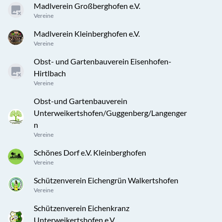
Madlverein Großberghofen e.V.
Vereine
Madlverein Kleinberghofen e.V.
Vereine
Obst- und Gartenbauverein Eisenhofen-
Hirtlbach
Vereine
Obst-und Gartenbauverein
Unterweikertshofen/Guggenberg/Langenger
n
Vereine
Schönes Dorf e.V. Kleinberghofen
Vereine
Schützenverein Eichengrün Walkertshofen
Vereine
Schützenverein Eichenkranz
Unterweikertshofen e.V.