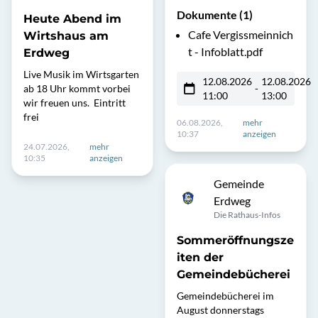
Dokumente (1)
Heute Abend im
Cafe Vergissmeinnich
Wirtshaus am
t - Infoblatt.pdf
Erdweg
Live Musik im Wirtsgarten
12.08.2026
12.08.2026
ab 18 Uhr kommt vorbei
-
11:00
13:00
wir freuen uns. Eintritt
frei
06.08.2026,
mehr
10:37
anzeigen
24.07.2026,
mehr
10:35
anzeigen
Gemeinde
Erdweg
Die Rathaus-Infos
Sommeröffnungsze
iten der
Gemeindebücherei
Gemeindebücherei im
August donnerstags