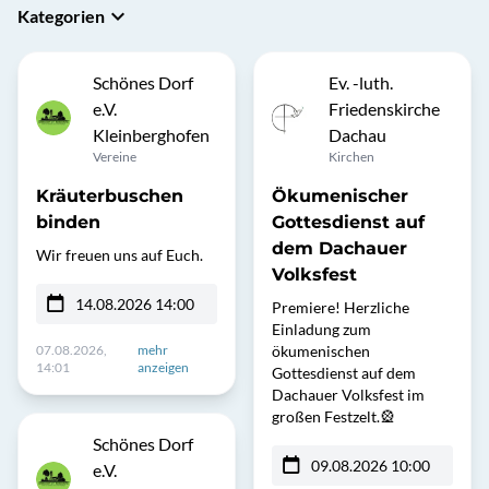
Kategorien
Schönes Dorf
Ev. -luth.
e.V.
Friedenskirche
Kleinberghofen
Dachau
Vereine
Kirchen
Kräuterbuschen
Ökumenischer
binden
Gottesdienst auf
dem Dachauer
Wir freuen uns auf Euch.
Volksfest
14.08.2026 14:00
Premiere! Herzliche
Einladung zum
07.08.2026,
mehr
ökumenischen
14:01
anzeigen
Gottesdienst auf dem
Dachauer Volksfest im
großen Festzelt.🎡
Schönes Dorf
09.08.2026 10:00
e.V.