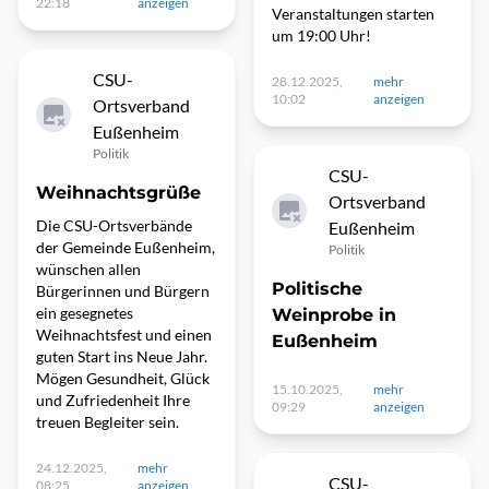
22:18
anzeigen
Veranstaltungen starten
um 19:00 Uhr!
CSU-
28.12.2025,
mehr
10:02
anzeigen
Ortsverband
Eußenheim
Politik
CSU-
Weihnachtsgrüße
Ortsverband
Die CSU-Ortsverbände
Eußenheim
der Gemeinde Eußenheim,
Politik
wünschen allen
Politische
Bürgerinnen und Bürgern
ein gesegnetes
Weinprobe in
Weihnachtsfest und einen
Eußenheim
guten Start ins Neue Jahr.
Mögen Gesundheit, Glück
15.10.2025,
mehr
und Zufriedenheit Ihre
09:29
anzeigen
treuen Begleiter sein.
24.12.2025,
mehr
CSU-
08:25
anzeigen