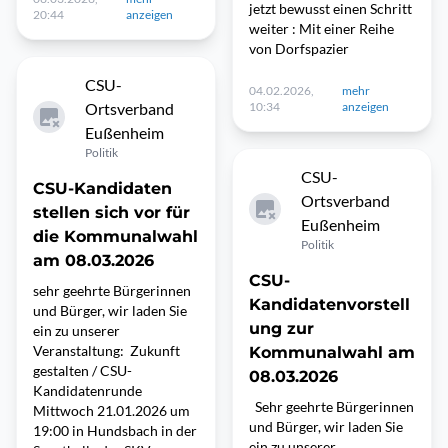
jetzt bewusst einen Schritt
20:44
anzeigen
weiter : Mit einer Reihe
von Dorfspazier
CSU-
04.02.2026,
mehr
Ortsverband
10:34
anzeigen
Eußenheim
Politik
CSU-
CSU-Kandidaten
Ortsverband
stellen sich vor für
Eußenheim
die Kommunalwahl
Politik
am 08.03.2026
CSU-
sehr geehrte Bürgerinnen
Kandidatenvorstell
und Bürger, wir laden Sie
ung zur
ein zu unserer
Veranstaltung: Zukunft
Kommunalwahl am
gestalten / CSU-
08.03.2026
Kandidatenrunde
Sehr geehrte Bürgerinnen
Mittwoch 21.01.2026 um
und Bürger, wir laden Sie
19:00 in Hundsbach in der
ein zu unserer