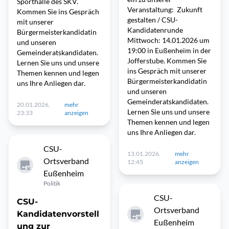
Sporthalle des SKV.
Veranstaltung: Zukunft
Kommen Sie ins Gespräch
gestalten / CSU-
mit unserer
Kandidatenrunde
Bürgermeisterkandidatin
Mittwoch: 14.01.2026 um
und unseren
19:00 in Eußenheim in der
Gemeinderatskandidaten.
Jofferstube. Kommen Sie
Lernen Sie uns und unsere
ins Gespräch mit unserer
Themen kennen und legen
Bürgermeisterkandidatin
uns Ihre Anliegen dar.
und unseren
Gemeinderatskandidaten.
20.01.2026,
mehr
Lernen Sie uns und unsere
23:33
anzeigen
Themen kennen und legen
uns Ihre Anliegen dar.
CSU-
13.01.2026,
mehr
Ortsverband
12:45
anzeigen
Eußenheim
Politik
CSU-
CSU-
Ortsverband
Kandidatenvorstell
Eußenheim
ung zur