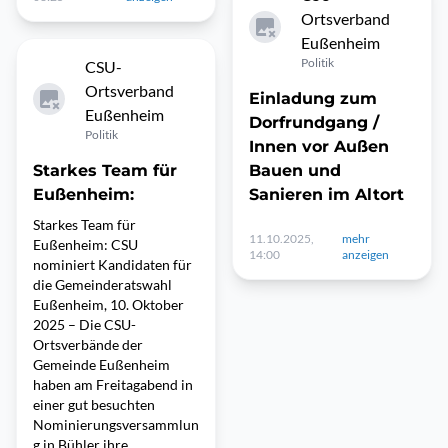
Ortsverband
Eußenheim
Politik
CSU-
Ortsverband
Einladung zum
Eußenheim
Dorfrundgang /
Politik
Innen vor Außen
Starkes Team für
Bauen und
Eußenheim:
Sanieren im Altort
Starkes Team für
11.10.2025,
mehr
Eußenheim: CSU
14:00
anzeigen
nominiert Kandidaten für
die Gemeinderatswahl
Eußenheim, 10. Oktober
2025 – Die CSU-
Ortsverbände der
Gemeinde Eußenheim
haben am Freitagabend in
einer gut besuchten
Nominierungsversammlun
g in Bühler ihre