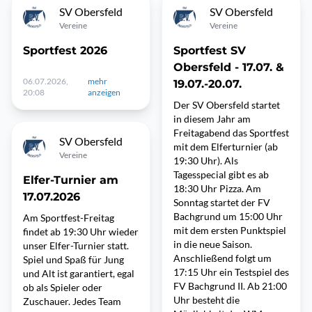
SV Obersfeld
SV Obersfeld
Vereine
Vereine
Sportfest 2026
Sportfest SV
Obersfeld - 17.07. &
06.07.2026,
mehr
19.07.-20.07.
20:08
anzeigen
Der SV Obersfeld startet
in diesem Jahr am
Freitagabend das Sportfest
SV Obersfeld
mit dem Elferturnier (ab
Vereine
19:30 Uhr). Als
Tagesspecial gibt es ab
Elfer-Turnier am
18:30 Uhr Pizza. Am
17.07.2026
Sonntag startet der FV
Bachgrund um 15:00 Uhr
Am Sportfest-Freitag
mit dem ersten Punktspiel
findet ab 19:30 Uhr wieder
in die neue Saison.
unser Elfer-Turnier statt.
Anschließend folgt um
Spiel und Spaß für Jung
17:15 Uhr ein Testspiel des
und Alt ist garantiert, egal
FV Bachgrund II. Ab 21:00
ob als Spieler oder
Uhr besteht die
Zuschauer. Jedes Team