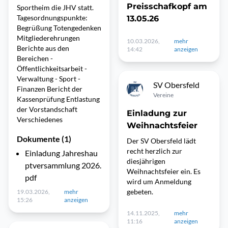
Preisschafkopf am
Sportheim die JHV statt.
Tagesordnungspunkte:
13.05.26
Begrüßung Totengedenken
Mitgliederehrungen
10.03.2026,
mehr
Berichte aus den
14:42
anzeigen
Bereichen -
Öffentlichkeitsarbeit -
Verwaltung - Sport -
SV Obersfeld
Finanzen Bericht der
Vereine
Kassenprüfung Entlastung
der Vorstandschaft
Einladung zur
Verschiedenes
Weihnachtsfeier
Dokumente (1)
Der SV Obersfeld lädt
recht herzlich zur
Einladung Jahreshau
diesjährigen
ptversammlung 2026.
Weihnachtsfeier ein. Es
pdf
wird um Anmeldung
gebeten.
19.03.2026,
mehr
15:26
anzeigen
14.11.2025,
mehr
11:16
anzeigen