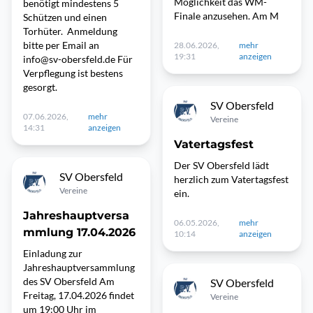
Möglichkeit das WM-
benötigt mindestens 5
Finale anzusehen. Am M
Schützen und einen
Torhüter. Anmeldung
bitte per Email an
28.06.2026,
mehr
19:31
anzeigen
info@sv-obersfeld.de Für
Verpflegung ist bestens
gesorgt.
SV Obersfeld
07.06.2026,
mehr
Vereine
14:31
anzeigen
Vatertagsfest
Der SV Obersfeld lädt
SV Obersfeld
herzlich zum Vatertagsfest
Vereine
ein.
Jahreshauptversa
06.05.2026,
mehr
mmlung 17.04.2026
10:14
anzeigen
Einladung zur
Jahreshauptversammlung
des SV Obersfeld Am
SV Obersfeld
Freitag, 17.04.2026 findet
Vereine
um 19:00 Uhr im