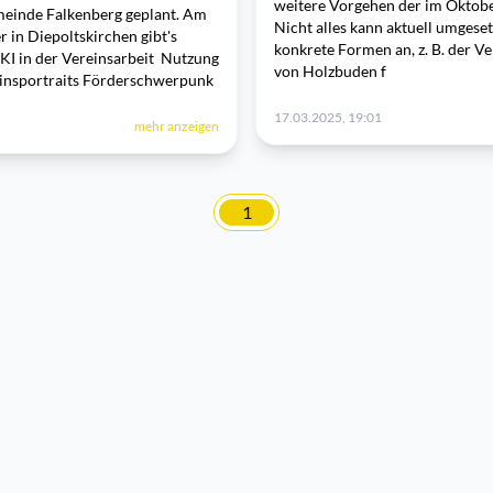
weitere Vorgehen der im Oktober
emeinde Falkenberg geplant. Am
Nicht alles kann aktuell umges
in Diepoltskirchen gibt's
konkrete Formen an, z. B. der V
 KI in der Vereinsarbeit Nutzung
von Holzbuden f
einsportraits Förderschwerpunk
17.03.2025, 19:01
mehr anzeigen
1