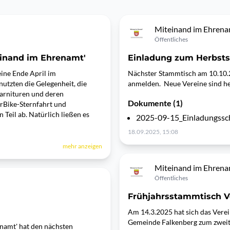
Miteinand im Ehren
Öffentliches
einand im Ehrenamt'
Einladung zum Herbst
eine Ende April im
Nächster Stammtisch am 10.10.20
utzten die Gelegenheit, die
anmelden. Neue Vereine sind h
garnituren und deren
Dokumente (1)
rBike-Sternfahrt und
Teil ab. Natürlich ließen es
2025-09-15_Einladungssch
18.09.2025, 15:08
mehr anzeigen
Miteinand im Ehren
Öffentliches
Frühjahrsstammtisch V
Am 14.3.2025 hat sich das Vere
Gemeinde Falkenberg zum zweit
namt' hat den nächsten