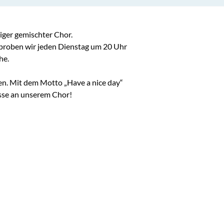
ger gemischter Chor.

proben wir jeden Dienstag um 20 Uhr 
e.

men. Mit dem Motto „Have a nice day“ 
sse an unserem Chor!
