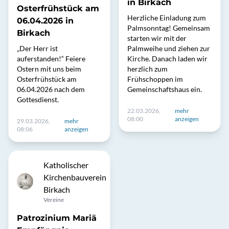
in Birkach
Osterfrühstück am
Herzliche Einladung zum
06.04.2026 in
Palmsonntag! Gemeinsam
Birkach
starten wir mit der
„Der Herr ist
Palmweihe und ziehen zur
auferstanden!“ Feiere
Kirche. Danach laden wir
Ostern mit uns beim
herzlich zum
Osterfrühstück am
Frühschoppen im
06.04.2026 nach dem
Gemeinschaftshaus ein.
Gottesdienst.
22.03.2026,
mehr
08:00
anzeigen
29.03.2026,
mehr
08:06
anzeigen
Katholischer
Kirchenbauverein
Birkach
Vereine
Patrozinium Mariä