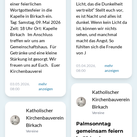
einer feierlichen
Licht, das die Dunkelheit
Wortgottesfeier in die
vertreibt“ Stellt euch vor,
Kapelle in Birkach ein.
es ist Nacht und alles ist
Tag: Samstag, 09. Mai 2026
dunkel. Wenn kein Licht da
Zeit: 18 Uhr Ort: Kapelle
ist, können wir nichts
Birkach Im Anschluss
sehen, und manchmal
treffen wir uns am
macht das Angst. So
Gemeinschaftshaus. Für
fühlten sich die Freunde
Getränke und eine kleine
von J
Stärkung ist gesorgt. Wir
freuen uns auf Euch. Euer
05.04.2026,
mehr
08:00
anzeigen
Kirchenbauverei
03.05.2026,
mehr
08:00
anzeigen
Katholischer
Kirchenbauverein
Birkach
Katholischer
Vereine
Kirchenbauverein
Palmsonntag
Birkach
gemeinsam feiern
Vereine