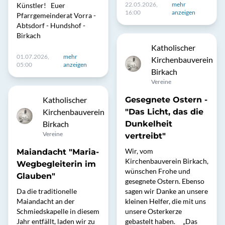
22.05.2026,
mehr
Künstler! Euer
16:00
anzeigen
Pfarrgemeinderat Vorra -
Abtsdorf - Hundshof -
Birkach
Katholischer
01.07.2026,
mehr
Kirchenbauverein
05:00
anzeigen
Birkach
Vereine
Katholischer
Gesegnete Ostern -
Kirchenbauverein
"Das Licht, das die
Birkach
Dunkelheit
Vereine
vertreibt"
Wir, vom
Maiandacht "Maria-
Kirchenbauverein Birkach,
Wegbegleiterin im
wünschen Frohe und
Glauben"
gesegnete Ostern. Ebenso
Da die traditionelle
sagen wir Danke an unsere
Maiandacht an der
kleinen Helfer, die mit uns
Schmiedskapelle in diesem
unsere Osterkerze
Jahr entfällt, laden wir zu
gebastelt haben. „Das