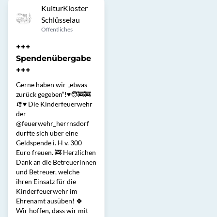
KulturKloster
Schlüsselau
Öffentliches
+++
Spendenübergabe
+++
Gerne haben wir „etwas
zurück gegeben“!♥️🧑‍🚒🚒
🧯♥️ Die Kinderfeuerwehr
der
@feuerwehr_herrnsdorf
durfte sich über eine
Geldspende i. H v. 300
Euro freuen. 🚒 Herzlichen
Dank an die Betreuerinnen
und Betreuer, welche
ihren Einsatz für die
Kinderfeuerwehr im
Ehrenamt ausüben! 🍀
Wir hoffen, dass wir mit